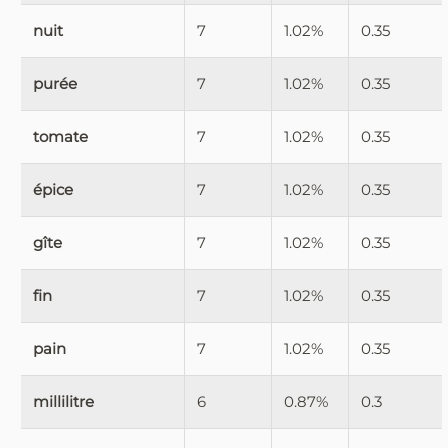
nuit
7
1.02%
0.35
purée
7
1.02%
0.35
tomate
7
1.02%
0.35
épice
7
1.02%
0.35
gîte
7
1.02%
0.35
fin
7
1.02%
0.35
pain
7
1.02%
0.35
millilitre
6
0.87%
0.3