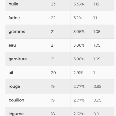
huile
23
3.35%
1.15
farine
22
3.2%
1.1
gramme
21
3.06%
1.05
eau
21
3.06%
1.05
garniture
21
3.06%
1.05
ail
20
2.91%
1
rouge
19
2.77%
0.95
bouillon
19
2.77%
0.95
légume
18
2.62%
0.9