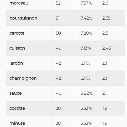
morceau
52
7.57%
2.6
bourguignon
51
7.42%
2.55
carotte
50
7.28%
2.5
cuisson
49
7.13%
2.45
lardon
42
6.11%
2.1
champignon
42
6.11%
2.1
sauce
40
5.82%
2
cocotte
38
5.53%
1.9
minute
38
5.53%
1.9