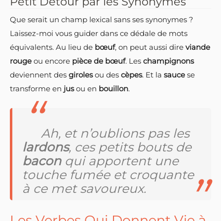
Petit Détour par les Synonymes
Que serait un champ lexical sans ses synonymes ?
Laissez-moi vous guider dans ce dédale de mots
équivalents. Au lieu de
bœuf
, on peut aussi dire
viande
rouge
ou encore
pièce de bœuf
. Les
champignons
deviennent des
giroles
ou des
cèpes
. Et la
sauce
se
transforme en
jus
ou en
bouillon
.
Ah, et n’oublions pas les
lardons
, ces petits bouts de
bacon
qui apportent une
touche fumée et croquante
à ce met savoureux.
Les Verbes Qui Donnent Vie à