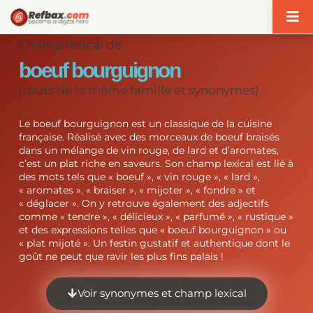
Panneau de gestion des cookies
Champ lexical de
boeuf bourguignon
(mots de la même famille et synonymes)
Le boeuf bourguignon est un classique de la cuisine
française. Réalisé avec des morceaux de boeuf braisés
dans un mélange de vin rouge, de lard et d’aromates,
c’est un plat riche en saveurs. Son champ lexical est lié à
des mots tels que « boeuf », « vin rouge », « lard »,
« aromates », « braiser », « mijoter », « fondre » et
« déglacer ». On y retrouve également des adjectifs
comme « tendre », « délicieux », « parfumé », « rustique »
et des expressions telles que « boeuf bourguignon » ou
« plat mijoté ». Un festin gustatif et authentique dont le
goût ne peut que ravir les plus fins palais !
Voir synonymes et champ lexical