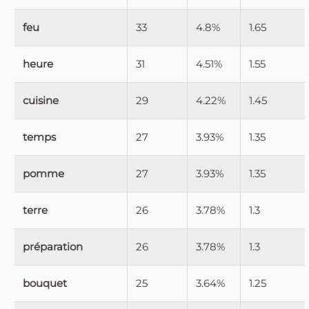
feu
33
4.8%
1.65
heure
31
4.51%
1.55
cuisine
29
4.22%
1.45
temps
27
3.93%
1.35
pomme
27
3.93%
1.35
terre
26
3.78%
1.3
préparation
26
3.78%
1.3
bouquet
25
3.64%
1.25