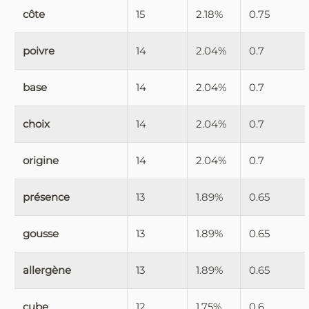
côte
15
2.18%
0.75
poivre
14
2.04%
0.7
base
14
2.04%
0.7
choix
14
2.04%
0.7
origine
14
2.04%
0.7
présence
13
1.89%
0.65
gousse
13
1.89%
0.65
allergène
13
1.89%
0.65
cube
12
1.75%
0.6