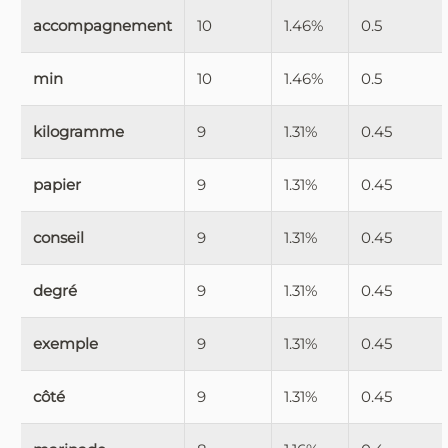
accompagnement
10
1.46%
0.5
min
10
1.46%
0.5
kilogramme
9
1.31%
0.45
papier
9
1.31%
0.45
conseil
9
1.31%
0.45
degré
9
1.31%
0.45
exemple
9
1.31%
0.45
côté
9
1.31%
0.45