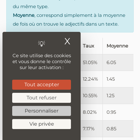
du même type.
Moyenne
, correspond simplement à la moyenne
de fois où on trouve le adjectifs dans un texte.
X
Masquer le ban
adjectifs
Nombre
Taux
Moyenne
Ce site utilise des cookies
et vous donne le contrôle
bourguignon
121
51.05%
6.05
sur leur activation :
petit
29
12.24%
1.45
Tout accepter
garni
25
10.55%
1.25
Tout refuser
Personnaliser
meilleur
19
8.02%
0.95
Vie privée
bon
17
7.17%
0.85