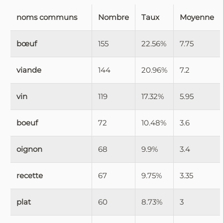
noms communs
Nombre
Taux
Moyenne
bœuf
155
22.56%
7.75
viande
144
20.96%
7.2
vin
119
17.32%
5.95
boeuf
72
10.48%
3.6
oignon
68
9.9%
3.4
recette
67
9.75%
3.35
plat
60
8.73%
3