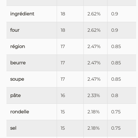
ingrédient
18
2.62%
0.9
four
18
2.62%
0.9
région
17
2.47%
0.85
beurre
17
2.47%
0.85
soupe
17
2.47%
0.85
pâte
16
2.33%
0.8
rondelle
15
2.18%
0.75
sel
15
2.18%
0.75