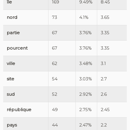
île
169
9.49%
8.45
nord
73
4.1%
3.65
partie
67
3.76%
3.35
pourcent
67
3.76%
3.35
ville
62
3.48%
3.1
site
54
3.03%
2.7
sud
52
2.92%
2.6
république
49
2.75%
2.45
pays
44
2.47%
2.2