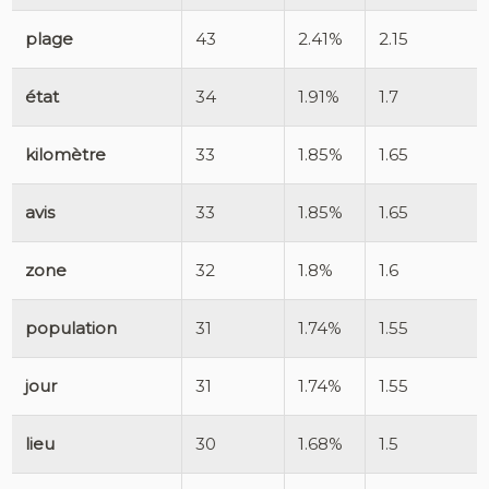
plage
43
2.41%
2.15
état
34
1.91%
1.7
kilomètre
33
1.85%
1.65
avis
33
1.85%
1.65
zone
32
1.8%
1.6
population
31
1.74%
1.55
jour
31
1.74%
1.55
lieu
30
1.68%
1.5