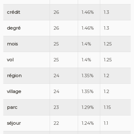
crédit
26
1.46%
1.3
degré
26
1.46%
1.3
mois
25
1.4%
1.25
vol
25
1.4%
1.25
région
24
1.35%
1.2
village
24
1.35%
1.2
parc
23
1.29%
1.15
séjour
22
1.24%
1.1