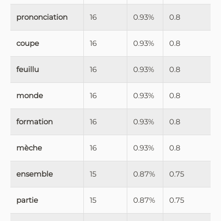
prononciation
16
0.93%
0.8
coupe
16
0.93%
0.8
feuillu
16
0.93%
0.8
monde
16
0.93%
0.8
formation
16
0.93%
0.8
mèche
16
0.93%
0.8
ensemble
15
0.87%
0.75
partie
15
0.87%
0.75