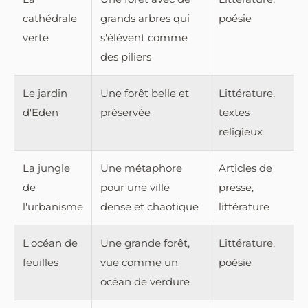
cathédrale
grands arbres qui
poésie
verte
s'élèvent comme
des piliers
Le jardin
Une forêt belle et
Littérature,
d'Eden
préservée
textes
religieux
La jungle
Une métaphore
Articles de
de
pour une ville
presse,
l'urbanisme
dense et chaotique
littérature
L'océan de
Une grande forêt,
Littérature,
feuilles
vue comme un
poésie
océan de verdure