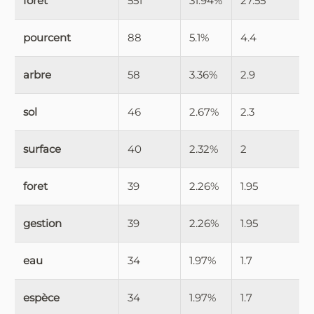
forêt
551
31.94%
27.55
pourcent
88
5.1%
4.4
arbre
58
3.36%
2.9
sol
46
2.67%
2.3
surface
40
2.32%
2
foret
39
2.26%
1.95
gestion
39
2.26%
1.95
eau
34
1.97%
1.7
espèce
34
1.97%
1.7