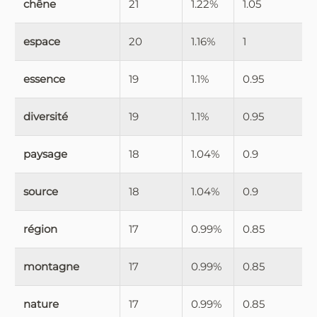
chêne
21
1.22%
1.05
espace
20
1.16%
1
essence
19
1.1%
0.95
diversité
19
1.1%
0.95
paysage
18
1.04%
0.9
source
18
1.04%
0.9
région
17
0.99%
0.85
montagne
17
0.99%
0.85
nature
17
0.99%
0.85