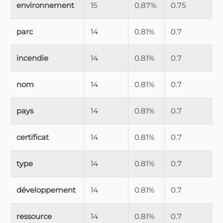
environnement
15
0.87%
0.75
parc
14
0.81%
0.7
incendie
14
0.81%
0.7
nom
14
0.81%
0.7
pays
14
0.81%
0.7
certificat
14
0.81%
0.7
type
14
0.81%
0.7
développement
14
0.81%
0.7
ressource
14
0.81%
0.7