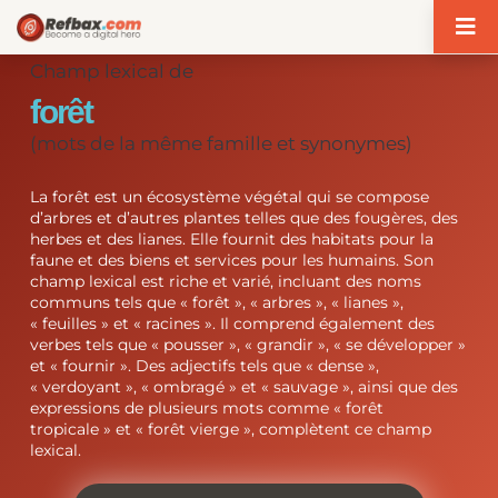
Panneau de gestion des cookies
Champ lexical de
forêt
(mots de la même famille et synonymes)
La forêt est un écosystème végétal qui se compose
d’arbres et d’autres plantes telles que des fougères, des
herbes et des lianes. Elle fournit des habitats pour la
faune et des biens et services pour les humains. Son
champ lexical est riche et varié, incluant des noms
communs tels que « forêt », « arbres », « lianes »,
« feuilles » et « racines ». Il comprend également des
verbes tels que « pousser », « grandir », « se développer »
et « fournir ». Des adjectifs tels que « dense »,
« verdoyant », « ombragé » et « sauvage », ainsi que des
expressions de plusieurs mots comme « forêt
tropicale » et « forêt vierge », complètent ce champ
lexical.