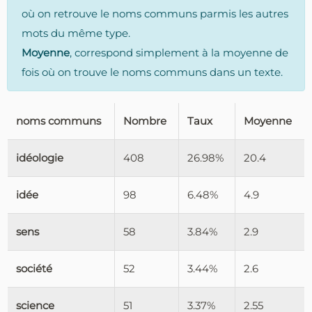
où on retrouve le noms communs parmis les autres
mots du même type.
Moyenne
, correspond simplement à la moyenne de
fois où on trouve le noms communs dans un texte.
noms communs
Nombre
Taux
Moyenne
idéologie
408
26.98%
20.4
idée
98
6.48%
4.9
sens
58
3.84%
2.9
société
52
3.44%
2.6
science
51
3.37%
2.55