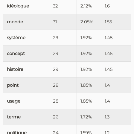
idéologue
32
2.12%
1.6
monde
31
2.05%
1.55
système
29
1.92%
1.45
concept
29
1.92%
1.45
histoire
29
1.92%
1.45
point
28
1.85%
1.4
usage
28
1.85%
1.4
terme
26
1.72%
1.3
politique
24
1.59%
1.2