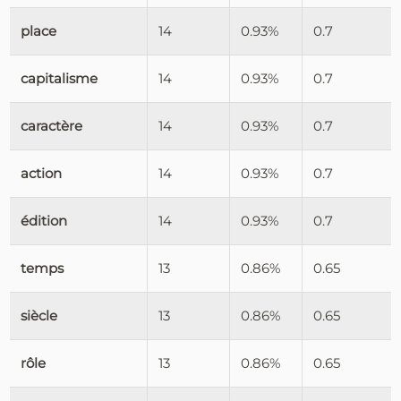
place
14
0.93%
0.7
capitalisme
14
0.93%
0.7
caractère
14
0.93%
0.7
action
14
0.93%
0.7
édition
14
0.93%
0.7
temps
13
0.86%
0.65
siècle
13
0.86%
0.65
rôle
13
0.86%
0.65