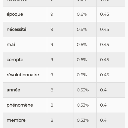
époque
9
0.6%
0.45
nécessité
9
0.6%
0.45
mai
9
0.6%
0.45
compte
9
0.6%
0.45
révolutionnaire
9
0.6%
0.45
année
8
0.53%
0.4
phénomène
8
0.53%
0.4
membre
8
0.53%
0.4