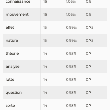
connaissance
16
1.06%
0.8
mouvement
16
1.06%
0.8
effet
15
0.99%
0.75
nature
15
0.99%
0.75
théorie
14
0.93%
0.7
analyse
14
0.93%
0.7
lutte
14
0.93%
0.7
question
14
0.93%
0.7
sorte
14
0.93%
0.7