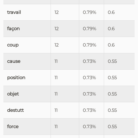
travail
12
0.79%
0.6
façon
12
0.79%
0.6
coup
12
0.79%
0.6
cause
11
0.73%
0.55
position
11
0.73%
0.55
objet
11
0.73%
0.55
destutt
11
0.73%
0.55
force
11
0.73%
0.55