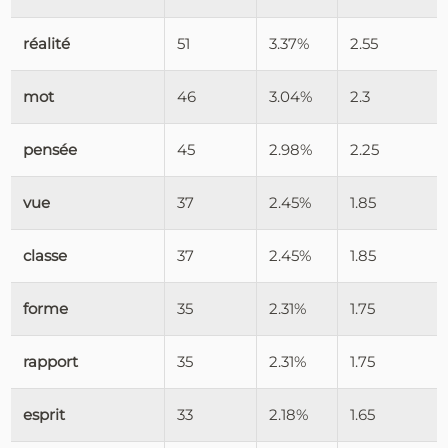
réalité
51
3.37%
2.55
mot
46
3.04%
2.3
pensée
45
2.98%
2.25
vue
37
2.45%
1.85
classe
37
2.45%
1.85
forme
35
2.31%
1.75
rapport
35
2.31%
1.75
esprit
33
2.18%
1.65