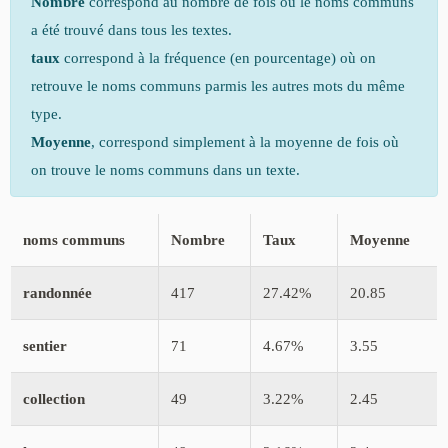
Nombre
correspond au nombre de fois où le noms communs
a été trouvé dans tous les textes.
taux
correspond à la fréquence (en pourcentage) où on
retrouve le noms communs parmis les autres mots du même
type.
Moyenne
, correspond simplement à la moyenne de fois où
on trouve le noms communs dans un texte.
noms communs
Nombre
Taux
Moyenne
randonnée
417
27.42%
20.85
sentier
71
4.67%
3.55
collection
49
3.22%
2.45