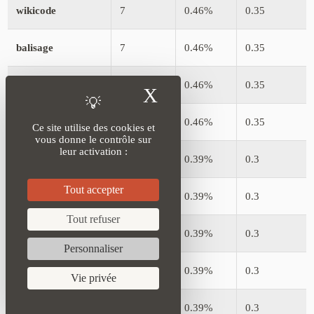
wikicode
7
0.46%
0.35
balisage
7
0.46%
0.35
campeur
7
0.46%
0.35
X
Masquer le bandea
pratique
7
0.46%
0.35
Ce site utilise des cookies et
vous donne le contrôle sur
leur activation :
aide
6
0.39%
0.3
Tout accepter
travers
6
0.39%
0.3
Tout refuser
alimentation
6
0.39%
0.3
Personnaliser
film
6
0.39%
0.3
Vie privée
cœur
6
0.39%
0.3