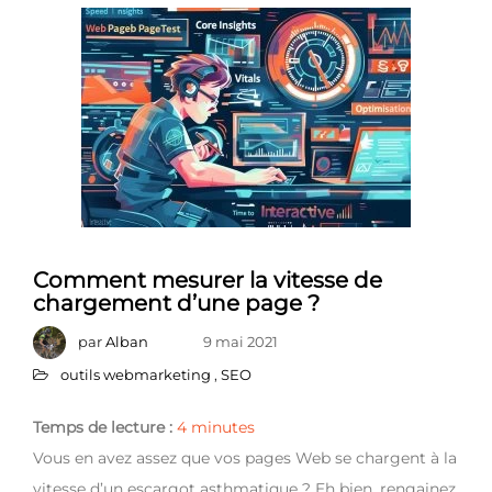
Comment mesurer la vitesse de
chargement d’une page ?
par
Alban
9 mai 2021
outils webmarketing
,
SEO
Temps de lecture :
4
minutes
Vous en avez assez que vos pages Web se chargent à la
vitesse d’un escargot asthmatique ? Eh bien, rengainez