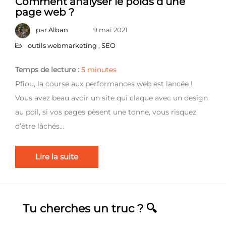
Comment analyser le poids d’une
page web ?
par
Alban
9 mai 2021
outils webmarketing
,
SEO
Temps de lecture :
5
minutes
Pfiou, la course aux performances web est lancée !
Vous avez beau avoir un site qui claque avec un design
au poil, si vos pages pèsent une tonne, vous risquez
d’être lâchés…
Lire la suite
Tu cherches un truc ? 🔍