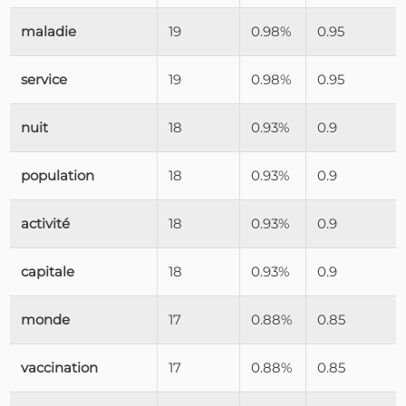
maladie
19
0.98%
0.95
service
19
0.98%
0.95
nuit
18
0.93%
0.9
population
18
0.93%
0.9
activité
18
0.93%
0.9
capitale
18
0.93%
0.9
monde
17
0.88%
0.85
vaccination
17
0.88%
0.85