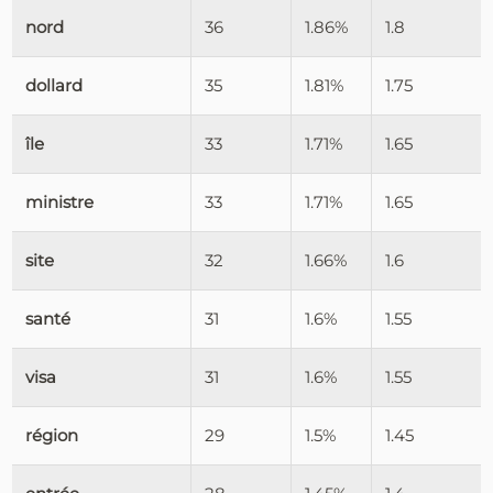
nord
36
1.86%
1.8
dollard
35
1.81%
1.75
île
33
1.71%
1.65
ministre
33
1.71%
1.65
site
32
1.66%
1.6
santé
31
1.6%
1.55
visa
31
1.6%
1.55
région
29
1.5%
1.45