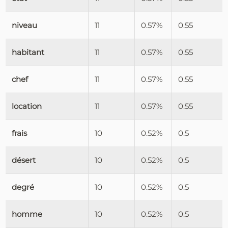
niveau
11
0.57%
0.55
habitant
11
0.57%
0.55
chef
11
0.57%
0.55
location
11
0.57%
0.55
frais
10
0.52%
0.5
désert
10
0.52%
0.5
degré
10
0.52%
0.5
homme
10
0.52%
0.5