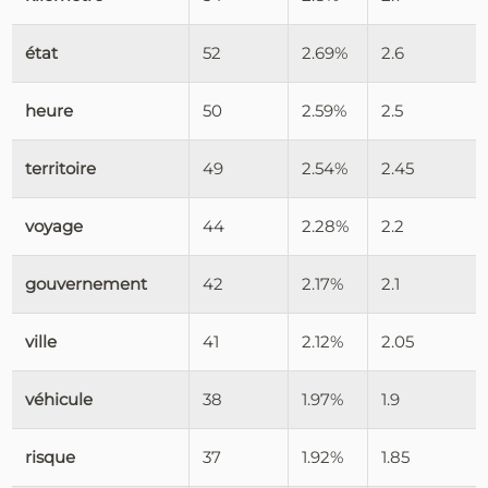
état
52
2.69%
2.6
heure
50
2.59%
2.5
territoire
49
2.54%
2.45
voyage
44
2.28%
2.2
gouvernement
42
2.17%
2.1
ville
41
2.12%
2.05
véhicule
38
1.97%
1.9
risque
37
1.92%
1.85