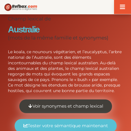
Panneau de gestion des cookies
Champ lexical de
Australie
(mots de la même famille et synonymes)
Le koala, ce nounours végétarien, et l’eucalyptus, l’arbre
national de l’Australie, sont des éléments
incontournables du champ lexical australien. Au-delà
des animaux et des plantes, le champ lexical australien
regorge de mots qui évoquent les grands espaces
sauvages de ce pays. Prenons le « bush » par exemple.
Ce mot désigne les étendues de brousse aride, presque
hostiles, qui couvrent une bonne partie du territoire.
Voir synonymes et champ lexical
Tester votre sémantique maintenant