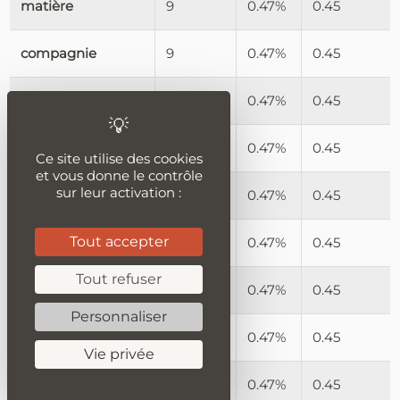
matière
9
0.47%
0.45
compagnie
9
0.47%
0.45
ouest
9
0.47%
0.45
fois
9
0.47%
0.45
Ce site utilise des cookies
et vous donne le contrôle
sur leur activation :
développement
9
0.47%
0.45
Tout accepter
séjour
9
0.47%
0.45
Tout refuser
attaque
9
0.47%
0.45
Personnaliser
contact
9
0.47%
0.45
Vie privée
lien
9
0.47%
0.45