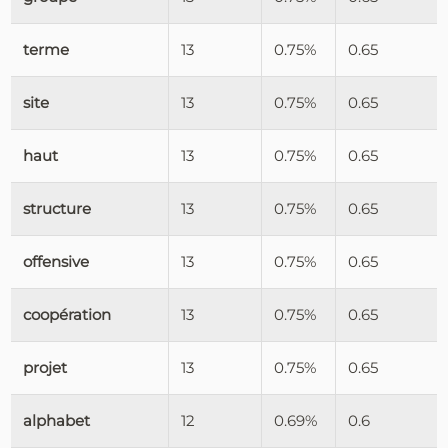
terme
13
0.75%
0.65
site
13
0.75%
0.65
haut
13
0.75%
0.65
structure
13
0.75%
0.65
offensive
13
0.75%
0.65
coopération
13
0.75%
0.65
projet
13
0.75%
0.65
alphabet
12
0.69%
0.6