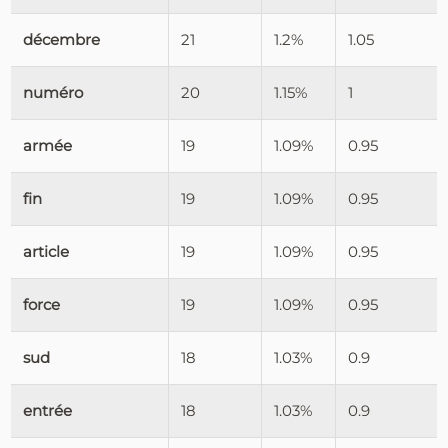
décembre
21
1.2%
1.05
numéro
20
1.15%
1
armée
19
1.09%
0.95
fin
19
1.09%
0.95
article
19
1.09%
0.95
force
19
1.09%
0.95
sud
18
1.03%
0.9
entrée
18
1.03%
0.9