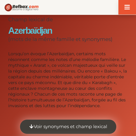
Panneau de gestion des cookies
Champ lexical de
Azerbaïdjan
(mots de la même famille et synonymes)
Lorsqu’on évoque l’Azerbaïdjan, certains mots
résonnent comme les notes d’une mélodie familière. Le
mythique « Ararat », ce volcan majestueux qui veille sur
la région depuis des millénaires. Ou encore « Bakou », la
capitale au charme indéniable, véritable porte d’entrée
vers ce pays méconnu. Et que dire du « Karabagh »,
cette enclave montagneuse au cœur des conflits
régionaux ? Chacun de ces mots raconte une page de
l’histoire tumultueuse de l’Azerbaïdjan, forgée au fil des
invasions et des luttes pour l’indépendance.
Voir synonymes et champ lexical