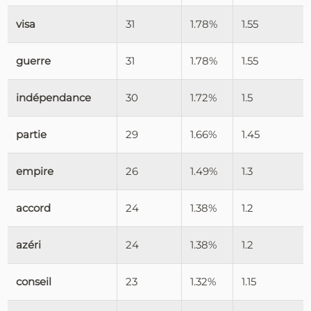
visa
31
1.78%
1.55
guerre
31
1.78%
1.55
indépendance
30
1.72%
1.5
partie
29
1.66%
1.45
empire
26
1.49%
1.3
accord
24
1.38%
1.2
azéri
24
1.38%
1.2
conseil
23
1.32%
1.15