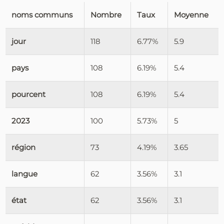
noms communs
Nombre
Taux
Moyenne
jour
118
6.77%
5.9
pays
108
6.19%
5.4
pourcent
108
6.19%
5.4
2023
100
5.73%
5
région
73
4.19%
3.65
langue
62
3.56%
3.1
état
62
3.56%
3.1