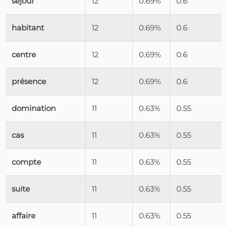
séjour
12
0.69%
0.6
habitant
12
0.69%
0.6
centre
12
0.69%
0.6
présence
12
0.69%
0.6
domination
11
0.63%
0.55
cas
11
0.63%
0.55
compte
11
0.63%
0.55
suite
11
0.63%
0.55
affaire
11
0.63%
0.55