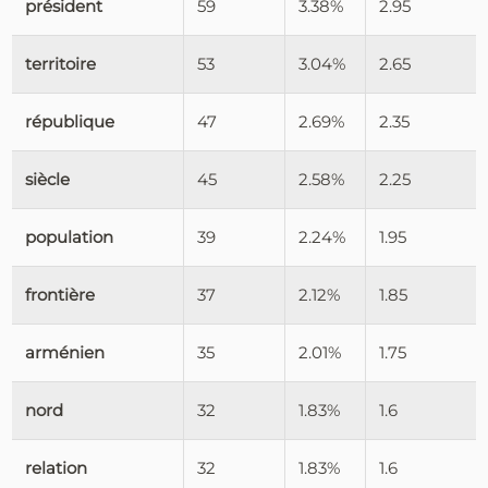
président
59
3.38%
2.95
territoire
53
3.04%
2.65
république
47
2.69%
2.35
siècle
45
2.58%
2.25
population
39
2.24%
1.95
frontière
37
2.12%
1.85
arménien
35
2.01%
1.75
nord
32
1.83%
1.6
relation
32
1.83%
1.6