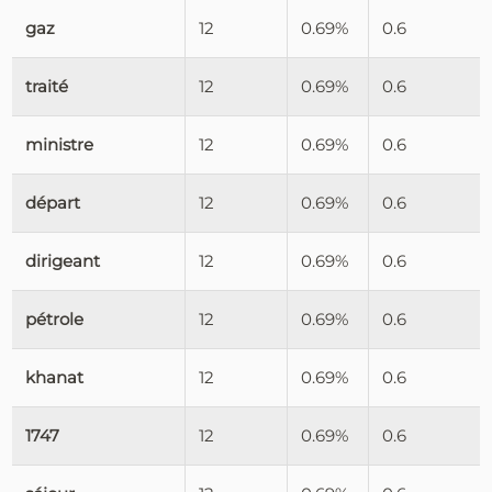
gaz
12
0.69%
0.6
traité
12
0.69%
0.6
ministre
12
0.69%
0.6
départ
12
0.69%
0.6
dirigeant
12
0.69%
0.6
pétrole
12
0.69%
0.6
khanat
12
0.69%
0.6
1747
12
0.69%
0.6