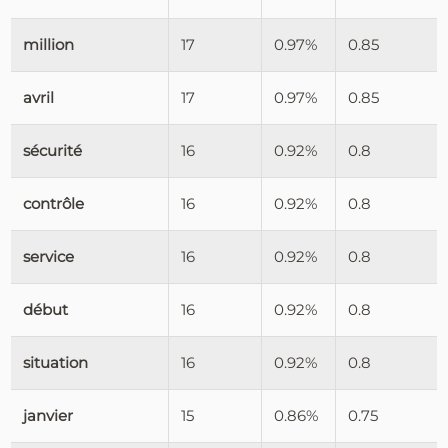
million
17
0.97%
0.85
avril
17
0.97%
0.85
sécurité
16
0.92%
0.8
contrôle
16
0.92%
0.8
service
16
0.92%
0.8
début
16
0.92%
0.8
situation
16
0.92%
0.8
janvier
15
0.86%
0.75