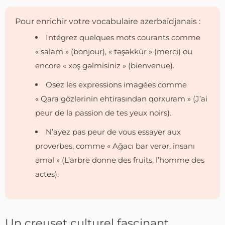
Pour enrichir votre vocabulaire azerbaïdjanais :
Intégrez quelques mots courants comme
« salam » (bonjour), « təşəkkür » (merci) ou
encore « xoş gəlmisiniz » (bienvenue).
Osez les expressions imagées comme
« Qara gözlərinin ehtirasından qorxuram » (J’ai
peur de la passion de tes yeux noirs).
N’ayez pas peur de vous essayer aux
proverbes, comme « Ağacı bar verər, insanı
əməl » (L’arbre donne des fruits, l’homme des
actes).
Un creuset culturel fascinant