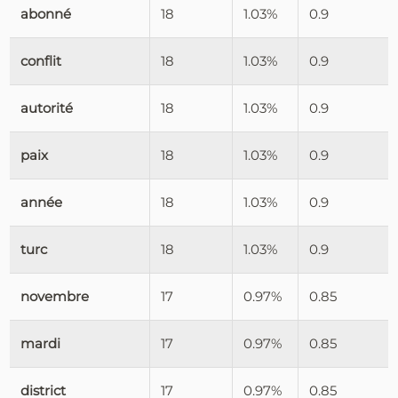
abonné
18
1.03%
0.9
conflit
18
1.03%
0.9
autorité
18
1.03%
0.9
paix
18
1.03%
0.9
année
18
1.03%
0.9
turc
18
1.03%
0.9
novembre
17
0.97%
0.85
mardi
17
0.97%
0.85
district
17
0.97%
0.85