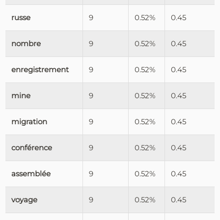
russe
9
0.52%
0.45
nombre
9
0.52%
0.45
enregistrement
9
0.52%
0.45
mine
9
0.52%
0.45
migration
9
0.52%
0.45
conférence
9
0.52%
0.45
assemblée
9
0.52%
0.45
voyage
9
0.52%
0.45