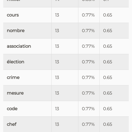
cours
13
0.77%
0.65
nombre
13
0.77%
0.65
association
13
0.77%
0.65
élection
13
0.77%
0.65
crime
13
0.77%
0.65
mesure
13
0.77%
0.65
code
13
0.77%
0.65
chef
13
0.77%
0.65