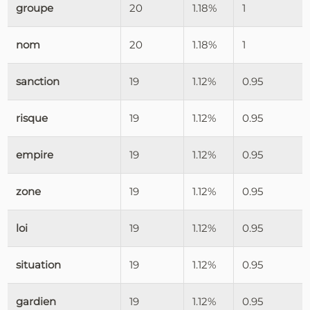
groupe
20
1.18%
1
nom
20
1.18%
1
sanction
19
1.12%
0.95
risque
19
1.12%
0.95
empire
19
1.12%
0.95
zone
19
1.12%
0.95
loi
19
1.12%
0.95
situation
19
1.12%
0.95
gardien
19
1.12%
0.95