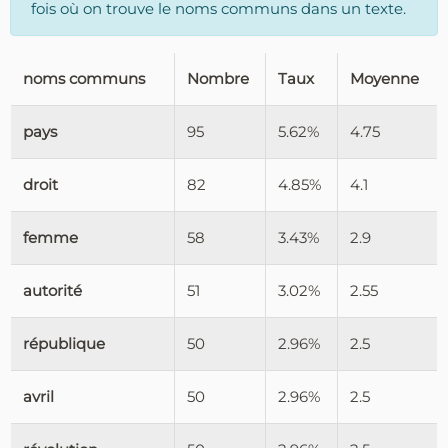
fois où on trouve le noms communs dans un texte.
noms communs
Nombre
Taux
Moyenne
pays
95
5.62%
4.75
droit
82
4.85%
4.1
femme
58
3.43%
2.9
autorité
51
3.02%
2.55
république
50
2.96%
2.5
avril
50
2.96%
2.5