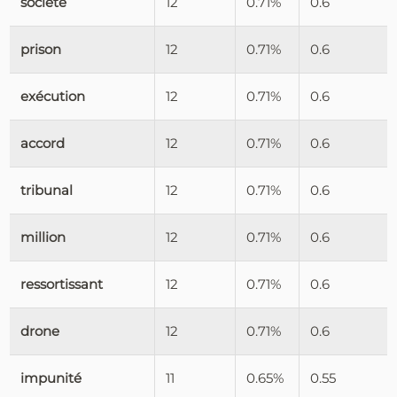
société
12
0.71%
0.6
prison
12
0.71%
0.6
exécution
12
0.71%
0.6
accord
12
0.71%
0.6
tribunal
12
0.71%
0.6
million
12
0.71%
0.6
ressortissant
12
0.71%
0.6
drone
12
0.71%
0.6
impunité
11
0.65%
0.55