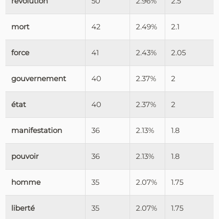
révolution
50
2.96%
2.5
mort
42
2.49%
2.1
force
41
2.43%
2.05
gouvernement
40
2.37%
2
état
40
2.37%
2
manifestation
36
2.13%
1.8
pouvoir
36
2.13%
1.8
homme
35
2.07%
1.75
liberté
35
2.07%
1.75