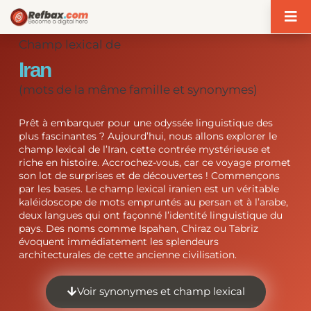
Panneau de gestion des cookies
Champ lexical de
Iran
(mots de la même famille et synonymes)
Prêt à embarquer pour une odyssée linguistique des
plus fascinantes ? Aujourd’hui, nous allons explorer le
champ lexical de l’Iran, cette contrée mystérieuse et
riche en histoire. Accrochez-vous, car ce voyage promet
son lot de surprises et de découvertes ! Commençons
par les bases. Le champ lexical iranien est un véritable
kaléidoscope de mots empruntés au persan et à l’arabe,
deux langues qui ont façonné l’identité linguistique du
pays. Des noms comme Ispahan, Chiraz ou Tabriz
évoquent immédiatement les splendeurs
architecturales de cette ancienne civilisation.
Voir synonymes et champ lexical