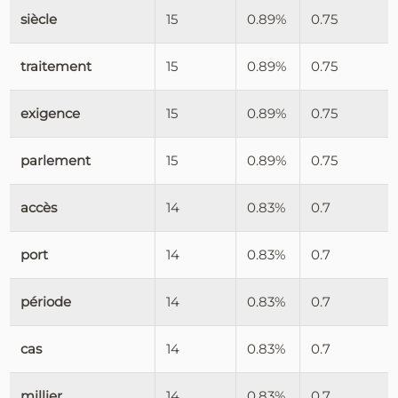
siècle
15
0.89%
0.75
traitement
15
0.89%
0.75
exigence
15
0.89%
0.75
parlement
15
0.89%
0.75
accès
14
0.83%
0.7
port
14
0.83%
0.7
période
14
0.83%
0.7
cas
14
0.83%
0.7
millier
14
0.83%
0.7