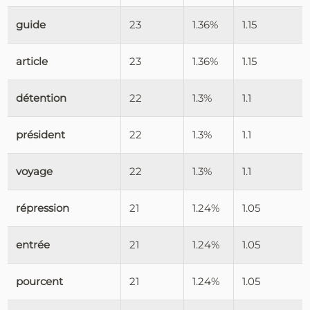
guide
23
1.36%
1.15
article
23
1.36%
1.15
détention
22
1.3%
1.1
président
22
1.3%
1.1
voyage
22
1.3%
1.1
répression
21
1.24%
1.05
entrée
21
1.24%
1.05
pourcent
21
1.24%
1.05