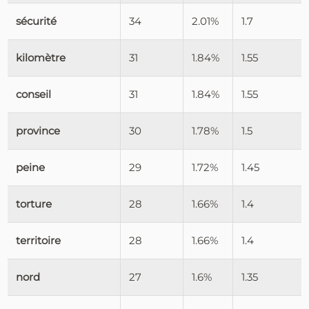
sécurité
34
2.01%
1.7
kilomètre
31
1.84%
1.55
conseil
31
1.84%
1.55
province
30
1.78%
1.5
peine
29
1.72%
1.45
torture
28
1.66%
1.4
territoire
28
1.66%
1.4
nord
27
1.6%
1.35