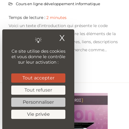
Cours en ligne développement informatique
Temps de lecture :
2
minutes
Voici un texte d’introduction qui présente le code
Python que j’ai fourni pour extraire les éléments de la
X
Masquer le ban
SERP (résultats de recherche, titres, liens, descriptions
et positions) d’un moteur de recherche comme…
Ce site utilise des cookies
et vous donne le contrôle
sur leur activation :
Lire la suite
Tout accepter
Tout refuser
Personnaliser
Vie privée