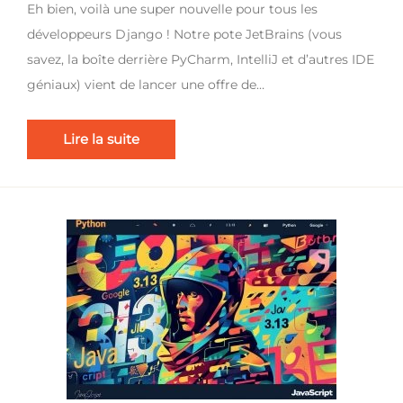
Eh bien, voilà une super nouvelle pour tous les
développeurs Django ! Notre pote JetBrains (vous
savez, la boîte derrière PyCharm, IntelliJ et d’autres IDE
géniaux) vient de lancer une offre de…
Lire la suite