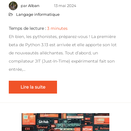
par
Alban
13 mai 2024
Langage informatique
Temps de lecture :
3
minutes
Eh bien, les pythonistes, préparez-vous ! La première
beta de Python 3.13 est arrivée et elle apporte son lot
de nouveautés alléchantes. Tout d’abord, un
compilateur JIT (Just-In-Time) expérimental fait son
entrée,…
Lire la suite