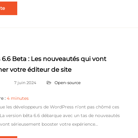
ite
6.6 Beta : Les nouveautés qui vont
er votre éditeur de site
7 juin 2024
Open-source
e :
4
minutes
 que les développeurs de WordPress n’ont pas chômé ces
 La version bêta 6.6 débarque avec un tas de nouveautés
 vont sérieusement booster votre expérience…