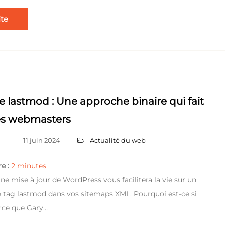
ite
e lastmod : Une approche binaire qui fait
es webmasters
11 juin 2024
Actualité du web
e :
2
minutes
ine mise à jour de WordPress vous facilitera la vie sur un
 le tag lastmod dans vos sitemaps XML. Pourquoi est-ce si
rce que Gary…