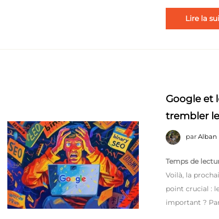
Lire la su
Google et l
trembler l
par
Alban
Temps de lectur
Voilà, la procha
point crucial :
important ? Pa