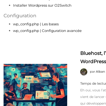
Installer Wordpress sur O2Switch
Configuration
wp_config.php | Les bases
wp_config.php | Configuration avancée
Bluehost, l
WordPres
par
Alban
Temps de lectur
Eh oui, vous l’
vient de lancer
qui développent