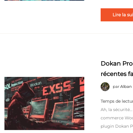
Lire la su
Dokan Pro
récentes fai
par
Alban
Temps de lectur
Ah, la sécurité…
commerce WooC
plugin Dokan Pr