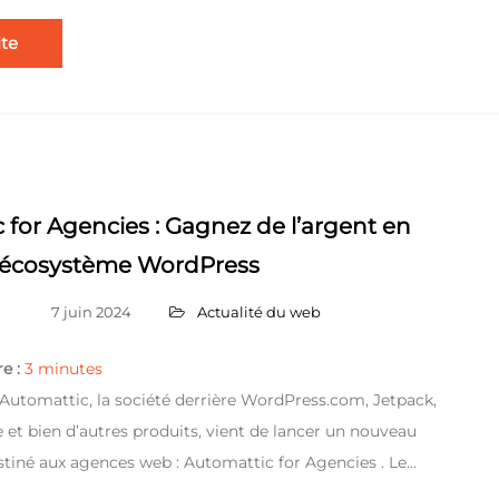
ite
 for Agencies : Gagnez de l’argent en
l’écosystème WordPress
7 juin 2024
Actualité du web
e :
3
minutes
 ! Automattic, la société derrière WordPress.com, Jetpack,
 bien d’autres produits, vient de lancer un nouveau
iné aux agences web : Automattic for Agencies . Le…