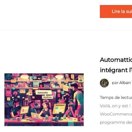
Lire la su
Automattic
intégrant 
par
Alban
Temps de lectur
Voilà, on y est
WooCommerce et
programme dest