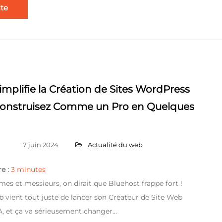
ite
implifie la Création de Sites WordPress
: Construisez Comme un Pro en Quelques
7 juin 2024
Actualité du web
e :
3
minutes
es et messieurs, on dirait que Bluehost frappe fort !
 vient tout juste de lancer son Créateur de Site Web
IA, et ça va sérieusement changer…