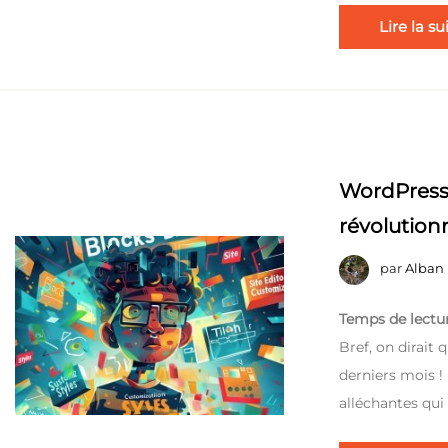
Lire la su
WordPress 
révolutionn
par
Alban
Temps de lectur
Bref, on dirait
derniers mois !
alléchantes qui