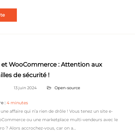
ite
 et WooCommerce : Attention aux
lles de sécurité !
13 juin 2024
Open-source
e :
4
minutes
 une affaire qui n’a rien de drôle ! Vous tenez un site e-
ommerce ou une marketplace multi-vendeurs avec le
o ? Alors accrochez-vous, car on a…