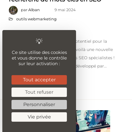
par
Alban
9 mai 2024
outils webmarketing
Temps de lecture :
3
minutes
Introduction à ChatGPT et son potentiel pour la
recherche de mots-clés Eh bien, voilà une nouvelle
Ce site utilise des cookies
et vous donne le contrôle
recrue de choix dans l’arsenal des SEO spécialistes !
sur leur activation :
ChatGPT, le modèle de langage développé par…
Tout accepter
Lire la suite
Tout refuser
Personnaliser
Vie privée