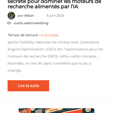
secrète pour dominer les moteurs de
recherche alimentés par l’IA
par
Alban
5 juin 2024
outils webmarketing
Temps de lecture :
4
minutes
Ignite Visibility repousse les limites avec Generative
Engine Optimization (GEO) Ah, l’optimisation pour les
moteurs de recherche (SEO), cette vieille connaiss…
Attendez, on me dit dans l’oreillette que le jeu a
changé…
Lire la suite