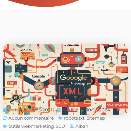
Publié le
09/05/2021
Modifié le : 10/05/2024
Aucun commentaire
robots.txt
,
Sitemap
outils webmarketing
,
SEO
Alban