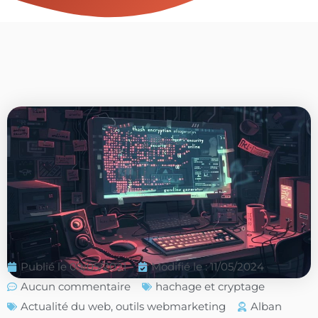
Publié le
09/05/2021
Modifié le : 11/05/2024
Aucun commentaire
hachage et cryptage
Actualité du web
,
outils webmarketing
Alban