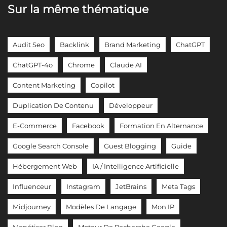
Sur la même thématique
Audit Seo
Backlink
Brand Marketing
ChatGPT
ChatGPT-4o
Chrome
Claude AI
Content Marketing
Copilot
Duplication De Contenu
Développeur
E-Commerce
Facebook
Formation En Alternance
Google Search Console
Guest Blogging
Guide
Hébergement Web
IA / Intelligence Artificielle
Influenceur
Instagram
JetBrains
Meta Tags
Midjourney
Modèles De Langage
Mon IP