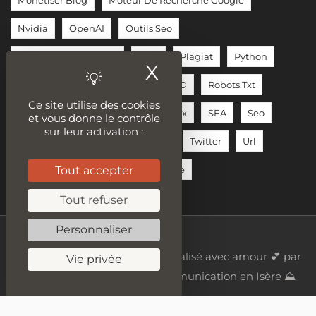
Monétiser Blog
Moteur De Recherche Google
Nvidia
OpenAI
Outils Seo
Phase De Conception
PHP
Plagiat
Python
X
Masquer le ban
Reddit
Relation Client
RGPD
Robots.txt
Ce site utilise des cookies
Rédacteur Web
Réseaux Sociaux
SEA
Seo
et vous donne le contrôle
sur leur activation :
Sécurité Des Données
Tiktok
Twitter
Url
Tout accepter
Wordpress
YouTube
Écriture
Tout refuser
Personnaliser
(c) 2018 - 2023 - Refbax - Site réalisé avec amour 💕 par
Vie privée
Digicalys, une agence de communication en Isère ⛰