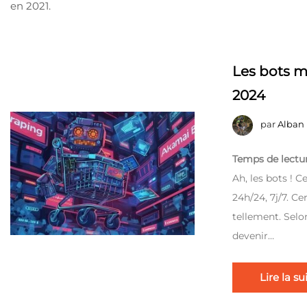
en 2021.
Les bots m
2024
par
Alban
Temps de lectur
Ah, les bots !
24h/24, 7j/7. Ce
tellement. Selo
devenir…
Lire la su