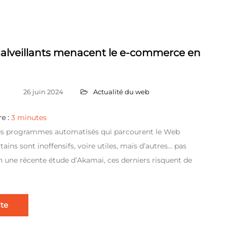
alveillants menacent le e-commerce en
26 juin 2024
Actualité du web
e :
3
minutes
 Ces programmes automatisés qui parcourent le Web
rtains sont inoffensifs, voire utiles, mais d’autres… pas
n une récente étude d’Akamai, ces derniers risquent de
ite