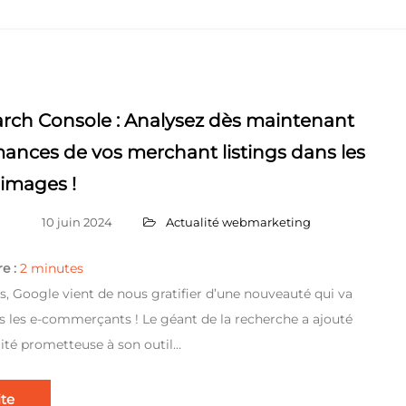
rch Console : Analysez dès maintenant
mances de vos merchant listings dans les
’images !
10 juin 2024
Actualité webmarketing
e :
2
minutes
is, Google vient de nous gratifier d’une nouveauté qui va
ous les e-commerçants ! Le géant de la recherche a ajouté
ité prometteuse à son outil…
ite