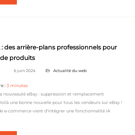
A : des arrière-plans professionnels pour
 de produits
6 juin 2024
Actualité du web
e :
3
minutes
 la nouveauté eBay : suppression et remplacement
 Voilà une bonne nouvelle pour tous les vendeurs sur eBay !
e e-commerce vient d’intégrer une fonctionnalité IA