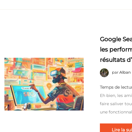
Google Sea
les perfor
résultats d
par
Alban
Temps de lectur
Eh bien, les am
faire saliver t
une fonctionnal
Lire la su