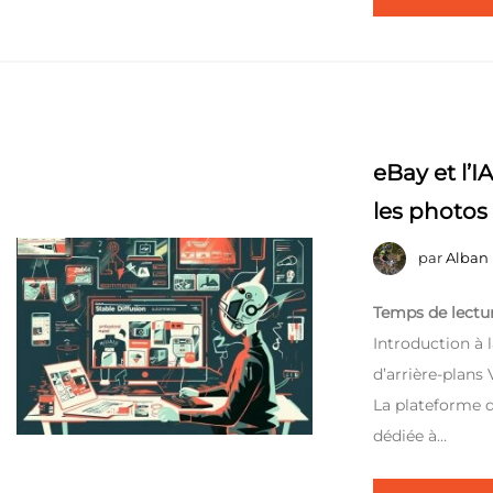
eBay et l’I
les photos
par
Alban
Temps de lectur
Introduction à
d’arrière-plans
La plateforme d
dédiée à…