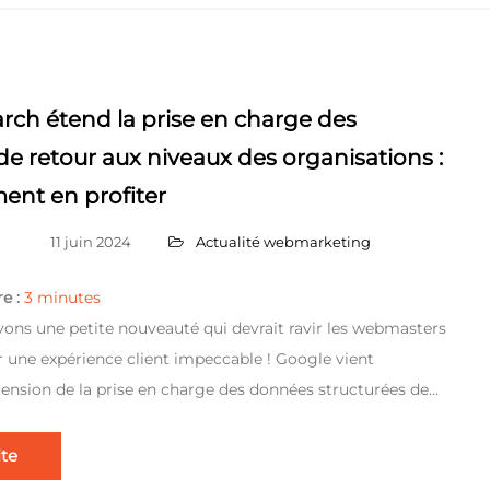
rch étend la prise en charge des
de retour aux niveaux des organisations :
ent en profiter
11 juin 2024
Actualité webmarketing
e :
3
minutes
vons une petite nouveauté qui devrait ravir les webmasters
ir une expérience client impeccable ! Google vient
tension de la prise en charge des données structurées de…
ite