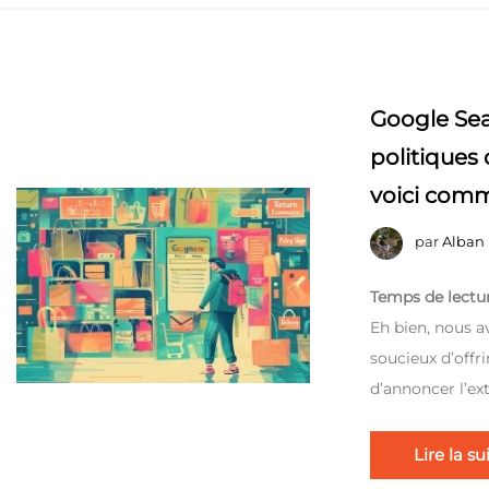
Google Sea
politiques 
voici comm
par
Alban
Temps de lectur
Eh bien, nous a
soucieux d’offr
d’annoncer l’ex
Lire la su