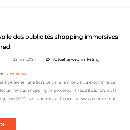
oile des publicités shopping immersives
ered
22 mai 2024
Actualité webmarketing
e :
2
minutes
vient de lâcher une bombe dans le monde du e-commerce
les annonces Shopping AI-powered ! Présentées lors de la
ng Live 2024, ces fonctionnalités immersives promettent
ite