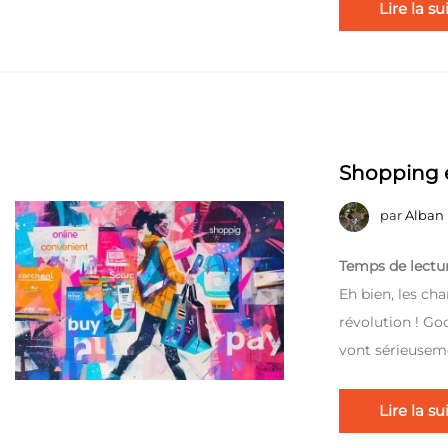
Lire la su
Shopping e
par
Alban
Temps de lectur
Eh bien, les ch
révolution ! Go
vont sérieuseme
Lire la su