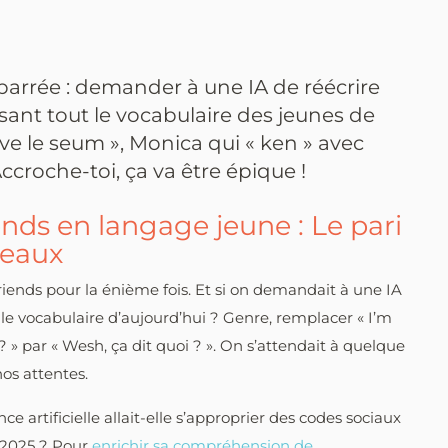
arrée : demander à une IA de réécrire
lisant tout le vocabulaire des jeunes de
ave le seum », Monica qui « ken » avec
ccroche-toi, ça va être épique !
nds en langage jeune : Le pari
veaux
riends pour la énième fois. Et si on demandait à une IA
 le vocabulaire d’aujourd’hui ? Genre, remplacer « I’m
’? » par « Wesh, ça dit quoi ? ». On s’attendait à quelque
nos attentes.
ce artificielle allait-elle s’approprier des codes sociaux
e 2025 ? Pour
enrichir sa compréhension de