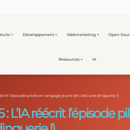
atuits
Développement
Webmarketing
Open-Sour
Ressources
IA
éécrit l’épisode pilote en langage jeune (et c’est une dinguerie !)
: L’IA réécrit l’épisode 
inguerie !)