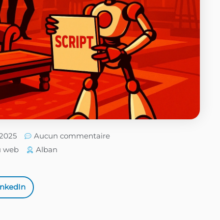
/2025
Aucun commentaire
u web
Alban
inkedIn