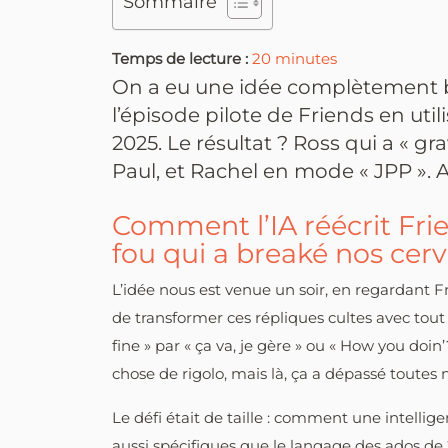
Sommaire
Temps de lecture :
20
minutes
On a eu une idée complètement b
l’épisode pilote de Friends en uti
2025. Le résultat ? Ross qui a « gr
Paul, et Rachel en mode « JPP ». A
Comment l’IA réécrit Frie
fou qui a breaké nos cer
L’idée nous est venue un soir, en regardant F
de transformer ces répliques cultes avec tout
fine » par « ça va, je gère » ou « How you doin
chose de rigolo, mais là, ça a dépassé toutes 
Le défi était de taille : comment une intelligen
aussi spécifiques que le langage des ados d