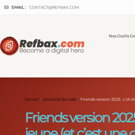
Panneau de gestion des cookies
EMAIL :
CONTACT@REFBAX.COM
Nos Outils Gr
Accueil
>
Actualité du web
>
Friends version 2025 : L’IA r
Friends version 2025 
jeune (et c’est une d