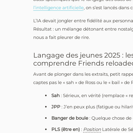
l’intelligence artificielle
, on s’est lancés dans
L’IA devait jongler entre fidélité aux person
Résultat : un mélange détonant entre nostal
nous a fait pleurer de rire.
Langage des jeunes 2025 : le
comprendre Friends reloade
Avant de plonger dans les extraits, petit rappe
captes pas le « sah » de Ross ou le « bail » de 
Sah
: Sérieux, en vérité (remplace « rea
JPP
: J’en peux plus (fatigue ou hilar
Banger de boule
: Quelque chose de g
PLS (être en)
:
Position
Latérale de Sé