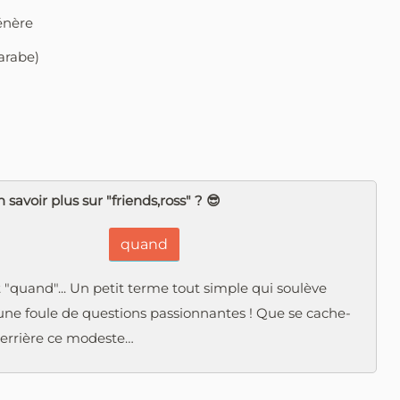
énère
’arabe)
 savoir plus sur "friends,ross" ? 😎
quand
 "quand"... Un petit terme tout simple qui soulève
une foule de questions passionnantes ! Que se cache-
derrière ce modeste…