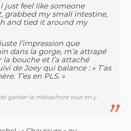
 I just feel like someone
 grabbed my small intestine,
th and tied it around my
 juste l’impression que
in dans la gorge, m’a attrapé
par la bouche et l’a attaché
vi de Joey qui balance : « T’as
ère. T’es en PLS. »
t de garder la métaphore tout en y
hel : « Chaussure » ou