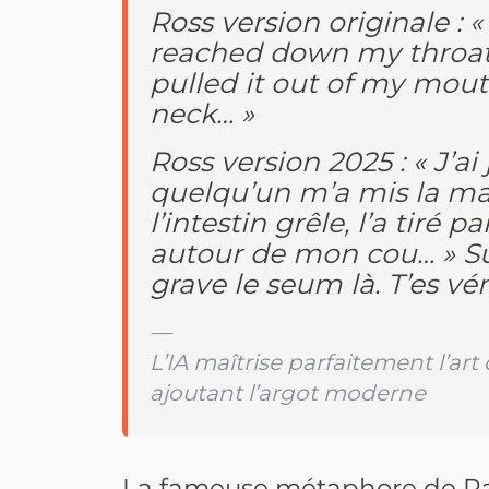
Ross version originale : «
reached down my throat,
pulled it out of my mou
neck… »
Ross version 2025 : « J’ai
quelqu’un m’a mis la ma
l’intestin grêle, l’a tiré 
autour de mon cou… » Sui
grave le seum là. T’es vén
L’IA maîtrise parfaitement l’ar
ajoutant l’argot moderne
La fameuse métaphore de Rac