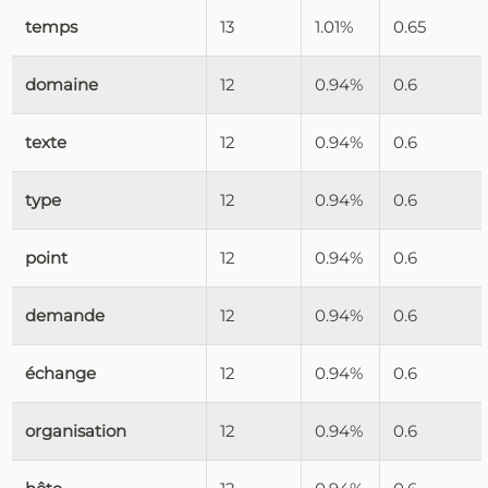
temps
13
1.01%
0.65
domaine
12
0.94%
0.6
texte
12
0.94%
0.6
type
12
0.94%
0.6
point
12
0.94%
0.6
demande
12
0.94%
0.6
échange
12
0.94%
0.6
organisation
12
0.94%
0.6