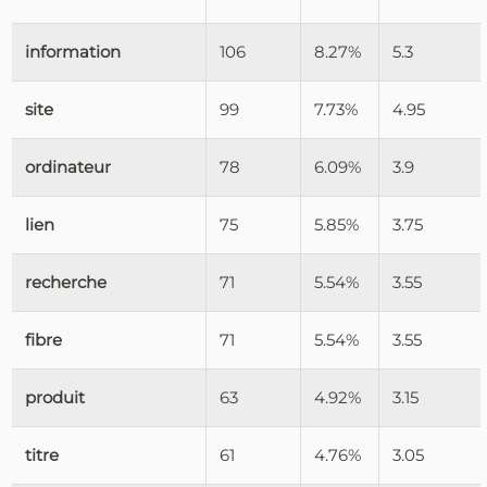
information
106
8.27%
5.3
site
99
7.73%
4.95
ordinateur
78
6.09%
3.9
lien
75
5.85%
3.75
recherche
71
5.54%
3.55
fibre
71
5.54%
3.55
produit
63
4.92%
3.15
titre
61
4.76%
3.05