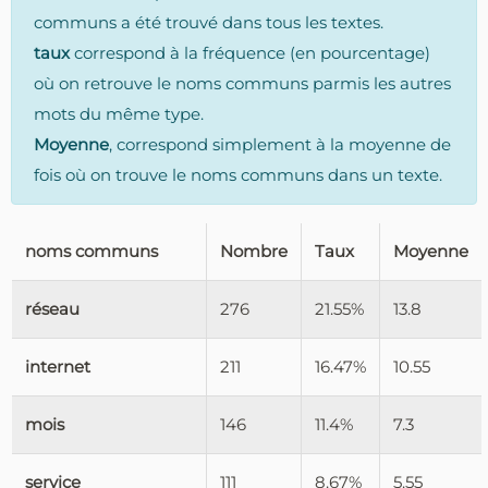
communs a été trouvé dans tous les textes.
taux
correspond à la fréquence (en pourcentage)
où on retrouve le noms communs parmis les autres
mots du même type.
Moyenne
, correspond simplement à la moyenne de
fois où on trouve le noms communs dans un texte.
noms communs
Nombre
Taux
Moyenne
réseau
276
21.55%
13.8
internet
211
16.47%
10.55
mois
146
11.4%
7.3
service
111
8.67%
5.55