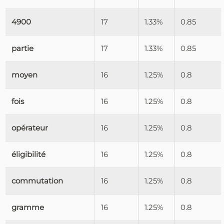
4900
17
1.33%
0.85
partie
17
1.33%
0.85
moyen
16
1.25%
0.8
fois
16
1.25%
0.8
opérateur
16
1.25%
0.8
éligibilité
16
1.25%
0.8
commutation
16
1.25%
0.8
gramme
16
1.25%
0.8