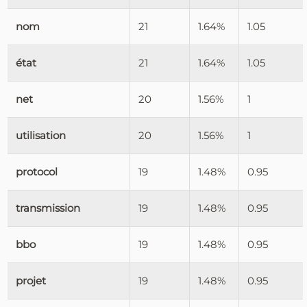
nom
21
1.64%
1.05
état
21
1.64%
1.05
net
20
1.56%
1
utilisation
20
1.56%
1
protocol
19
1.48%
0.95
transmission
19
1.48%
0.95
bbo
19
1.48%
0.95
projet
19
1.48%
0.95