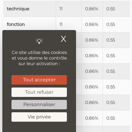
technique
11
0.86%
0.55
fonction
11
0.86%
0.55
X
Masquer le ban
commerce
11
0.86%
0.55
Ce site utilise des cookies
défense
11
0.86%
0.55
et vous donne le contrôle
sur leur activation :
solution
11
0.86%
0.55
Tout accepter
adsl
11
0.86%
0.55
Tout refuser
pays
11
0.86%
0.55
Personnaliser
Vie privée
téléphonie
11
0.86%
0.55