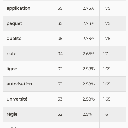
application
35
2.73%
1.75
paquet
35
2.73%
1.75
qualité
35
2.73%
1.75
note
34
2.65%
1.7
ligne
33
2.58%
1.65
autorisation
33
2.58%
1.65
université
33
2.58%
1.65
règle
32
2.5%
1.6