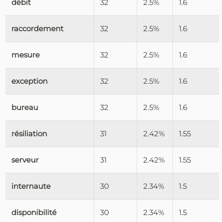
débit
32
2.5%
1.6
raccordement
32
2.5%
1.6
mesure
32
2.5%
1.6
exception
32
2.5%
1.6
bureau
32
2.5%
1.6
résiliation
31
2.42%
1.55
serveur
31
2.42%
1.55
internaute
30
2.34%
1.5
disponibilité
30
2.34%
1.5