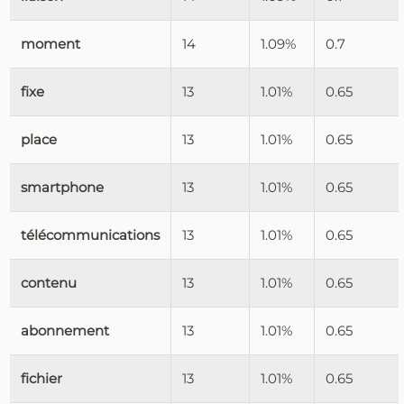
moment
14
1.09%
0.7
fixe
13
1.01%
0.65
place
13
1.01%
0.65
smartphone
13
1.01%
0.65
télécommunications
13
1.01%
0.65
contenu
13
1.01%
0.65
abonnement
13
1.01%
0.65
fichier
13
1.01%
0.65