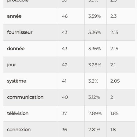
année
46
3.59%
2.3
fournisseur
43
3.36%
2.15
donnée
43
3.36%
2.15
jour
42
3.28%
2.1
système
41
3.2%
2.05
communication
40
3.12%
2
télévision
37
2.89%
1.85
connexion
36
2.81%
1.8