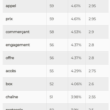
appel
59
4.61%
2.95
prix
59
4.61%
2.95
commerçant
58
4.53%
2.9
engagement
56
4.37%
2.8
offre
56
4.37%
2.8
accès
55
4.29%
2.75
box
52
4.06%
2.6
chaîne
51
3.98%
2.55
protocole
50
3.9%
2.5