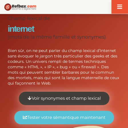
Panneau de gestion des cookies
Champ lexical de
internet
(mots de la même famille et synonymes)
Bien sûr, on ne peut parler du champ lexical d’Internet
sans évoquer le jargon très particulier des geeks et des
codeurs. Un univers rempli de termes techniques
comme « HTML », « IP », « bug » ou « firewall ». Des
mots qui peuvent sembler barbares pour le commun
des mortels, mais qui sont la langue maternelle de ceux
qui façonnent le Web.
Voir synonymes et champ lexical
Tester votre sémantique maintenant