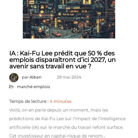
IA : Kai-Fu Lee prédit que 50 % des
emplois disparaîtront d’ici 2027, un
avenir sans travail en vue ?
par
Alban
29 mai 2024
marché emplois
Temps de lecture :
4
minutes
Voilà, on en parle depuis un moment, mais les
prédictions de Kai-Fu Lee sur l’impact de l’intelligence
artificielle (IA) sur le marché du travail refont surface.
Cet investisseur en capital-risque de renom…