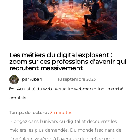
Les métiers du digital explosent :
zoom sur ces professions d’avenir qui
recrutent massivement
par
Alban
18 septembre 2023
Actualité du web
,
Actualité webmarketing
,
marché
emplois
Temps de lecture :
3
minutes
Plongez dans l’univers du digital et découvrez les
métiers les plus demandés. Du monde fascinant de
l’ingénieur système à l’aventure du chef de projet