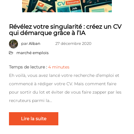
Révélez votre singularité : créez un CV
qui démarque grâce à l’IA
par
Alban
27 décembre 2020
marché emplois
Temps de lecture :
4
minutes
Eh voilà, vous avez lancé votre recherche d’emploi et
commencé à rédiger votre CV. Mais comment faire
pour sortir du lot et éviter de vous faire zapper par les
recruteurs parmi la…
Lire la suite