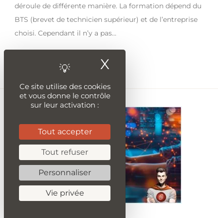
déroule de différente manière. La formation dépend du
BTS (brevet de technicien supérieur) et de l’entreprise
choisi. Cependant il n’y a pas…
X
Masquer le ban
Lire la suite
Ce site utilise des cookies
et vous donne le contrôle
sur leur activation :
Tout accepter
Tout refuser
Personnaliser
Vie privée