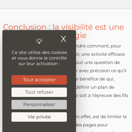
Conclusion : la visibilité est une
question de stratégie
X
Masquer le ban
Cela étant, il est facile de comprendre comment, pour
Ce site utilise des cookies
une entreprise ou un professionnel, une activité efficace
et vous donne le contrôle
sur les médias sociaux est avant tout une question de
sur leur activation :
stratégie. Il est nécessaire d’établir avec précision ce qu’il
faut publier, dans quel but, pour le bénéfice de qui,
Tout accepter
quand et comment. C’est-à-dire, définir un plan de
Tout refuser
marketing des médias sociaux qui soit à l’épreuve des fils
d’actualité.
Personnaliser
La direction prise par Facebook, en effet, est de limiter la
Vie privée
portée organique des messages des pages pour