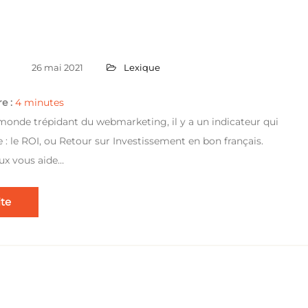
26 mai 2021
Lexique
e :
4
minutes
 monde trépidant du webmarketing, il y a un indicateur qui
 : le ROI, ou Retour sur Investissement en bon français.
eux vous aide…
ite