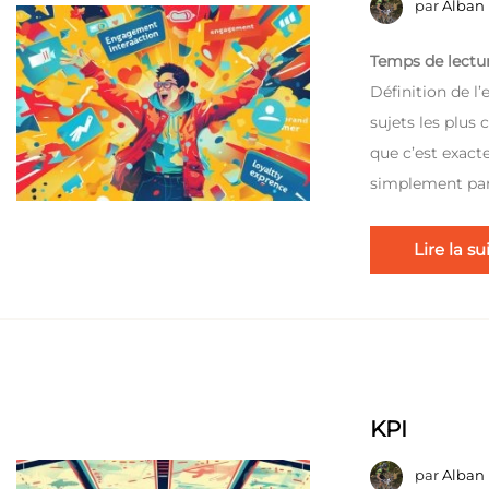
par
Alban
Temps de lectur
Définition de l
sujets les plus
que c’est exact
simplement pa
Lire la su
KPI
par
Alban