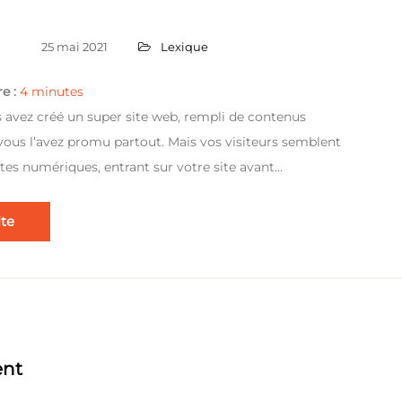
25 mai 2021
Lexique
e :
4
minutes
s avez créé un super site web, rempli de contenus
 vous l’avez promu partout. Mais vos visiteurs semblent
stes numériques, entrant sur votre site avant…
ite
nt