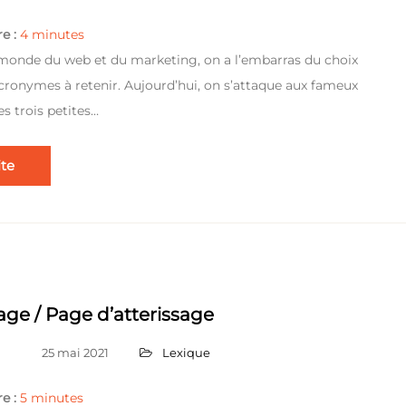
e :
4
minutes
 monde du web et du marketing, on a l’embarras du choix
cronymes à retenir. Aujourd’hui, on s’attaque aux fameux
es trois petites…
ite
ge / Page d’atterissage
25 mai 2021
Lexique
e :
5
minutes