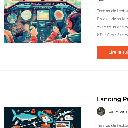
Temps de lectur
Eh oui, dans le
avec tous ces a
KPI ! Derrière c
Lire la su
Landing Pa
par
Alban
Temps de lectur