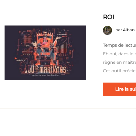
ROI
par
Alban
Temps de lectur
Eh oui, dans le
règne en maître
Cet outil préci
Lire la su