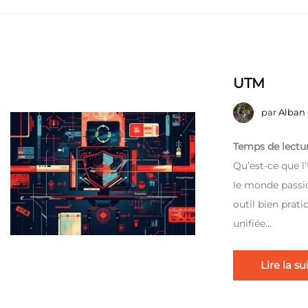
UTM
par
Alban
Temps de lectur
Qu’est-ce que 
le monde passio
outil bien prat
unifiée…
Lire la su