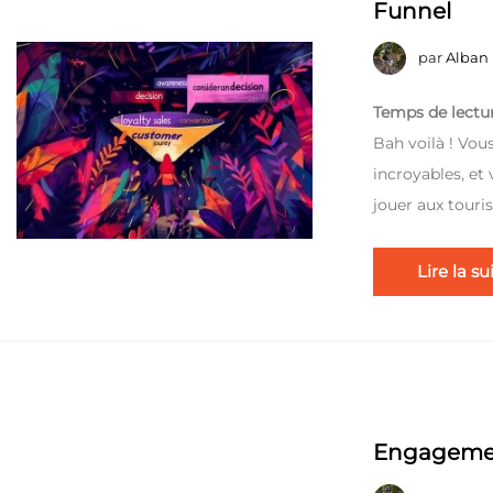
Funnel
par
Alban
Temps de lectur
Bah voilà ! Vou
incroyables, et
jouer aux touri
Lire la su
Engageme