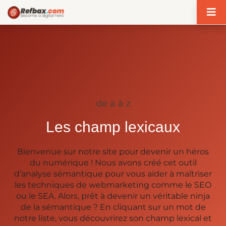
Panneau de gestion des cookies
de a à z
Les champ lexicaux
Bienvenue sur notre site pour devenir un héros
du numérique ! Nous avons créé cet outil
d’analyse sémantique pour vous aider à maîtriser
les techniques de webmarketing comme le SEO
ou le SEA. Alors, prêt à devenir un véritable ninja
de la sémantique ? En cliquant sur un mot de
notre liste, vous découvrirez son champ lexical et