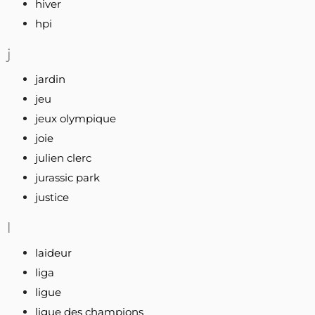
hiver
hpi
j
jardin
jeu
jeux olympique
joie
julien clerc
jurassic park
justice
l
laideur
liga
ligue
ligue des champions