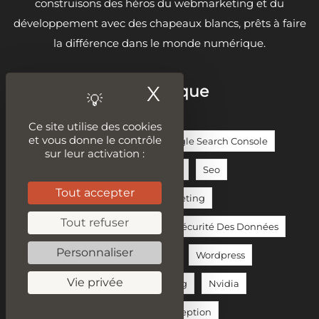
construisons des héros du webmarketing et du
développement avec des chapeaux blancs, prêts à faire
la différence dans le monde numérique.
X
Masquer le ban
Sur la même thématique
Ce site utilise des cookies
et vous donne le contrôle
IA / Intelligence Artificielle
Google Search Console
sur leur activation :
Audit Seo
ChatGPT
OpenAI
Seo
Tout accepter
Réseaux Sociaux
Content Marketing
Tout refuser
Moteur De Recherche Google
Sécurité Des Données
Personnaliser
Python
SEA
E-Commerce
Wordpress
Vie privée
Relation Client
Brand Marketing
Nvidia
Rédacteur Web
Phase De Conception