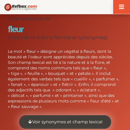
Panneau de gestion des cookies
Champ lexical de
fleur
(mots de la même famille et synonymes)
Le mot « fleur » désigne un végétal à fleurs, dont la
beauté et l’odeur sont appréciées depuis des siècles.
Son champ lexical est lié à la nature et à la flore, et
comprend des noms communs tels que « fleur »,
« tige », « feuille », « bouquet » et « pétale ». Il inclut
également des verbes tels que « cueillir », « parfumer »,
« fanait », « épanouir » et « flétrir ». Enfin, il comprend
des adjectifs tels que » odorant », « éclatant »,
« délicat », « parfumé » et « printanier », ainsi que des
expressions de plusieurs mots comme « fleur d’été » et
« fleur sauvage ».
Voir synonymes et champ lexical