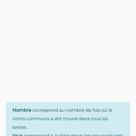
Nombre
correspond au nombre de fois où le
noms communs a été trouvé dans tous les
textes.
taux
correspond à la fréquence (en pourcentage)