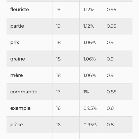
fleuriste
19
1.12%
0.95
partie
19
1.12%
0.95
prix
18
1.06%
0.9
graine
18
1.06%
0.9
mère
18
1.06%
0.9
commande
17
1%
0.85
exemple
16
0.95%
0.8
pièce
16
0.95%
0.8