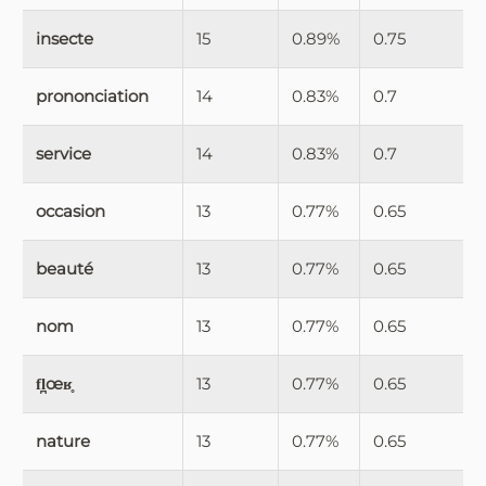
insecte
15
0.89%
0.75
prononciation
14
0.83%
0.7
service
14
0.83%
0.7
occasion
13
0.77%
0.65
beauté
13
0.77%
0.65
nom
13
0.77%
0.65
fl̪œʁ̥
13
0.77%
0.65
nature
13
0.77%
0.65