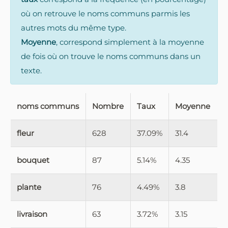
où on retrouve le noms communs parmis les
autres mots du même type.
Moyenne
, correspond simplement à la moyenne
de fois où on trouve le noms communs dans un
texte.
noms communs
Nombre
Taux
Moyenne
fleur
628
37.09%
31.4
bouquet
87
5.14%
4.35
plante
76
4.49%
3.8
livraison
63
3.72%
3.15