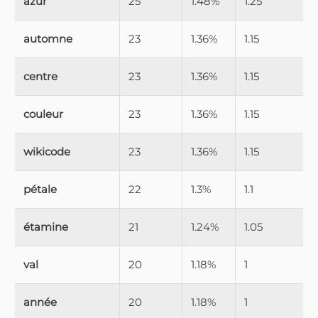
azur
25
1.48%
1.25
automne
23
1.36%
1.15
centre
23
1.36%
1.15
couleur
23
1.36%
1.15
wikicode
23
1.36%
1.15
pétale
22
1.3%
1.1
étamine
21
1.24%
1.05
val
20
1.18%
1
année
20
1.18%
1