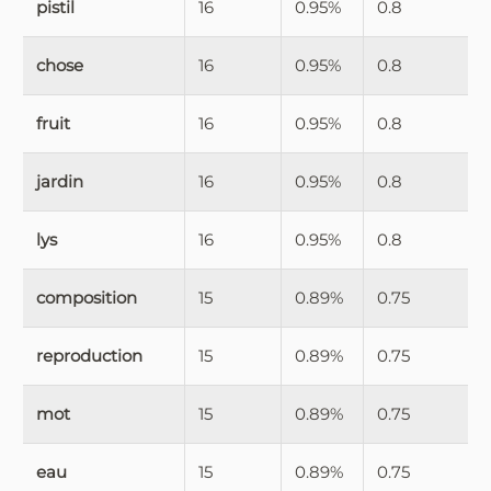
pistil
16
0.95%
0.8
chose
16
0.95%
0.8
fruit
16
0.95%
0.8
jardin
16
0.95%
0.8
lys
16
0.95%
0.8
composition
15
0.89%
0.75
reproduction
15
0.89%
0.75
mot
15
0.89%
0.75
eau
15
0.89%
0.75