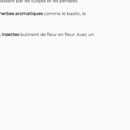
ssant par les tulipes et les pensées.
herbes aromatiques
comme le basilic, le
s
insectes
butinent de fleur en fleur. Avec un