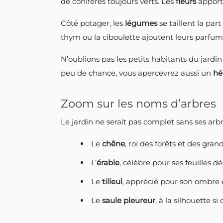
de conifères toujours verts. Les
fleurs
apporte
Côté potager, les
légumes
se taillent la par
thym ou la ciboulette ajoutent leurs parfum
N’oublions pas les petits habitants du jardin
peu de chance, vous apercevrez aussi un
hé
Zoom sur les noms d’arbres
Le jardin ne serait pas complet sans ses arb
Le
chêne
, roi des forêts et des gran
L’
érable
, célèbre pour ses feuilles 
Le
tilleul
, apprécié pour son ombre e
Le
saule pleureur
, à la silhouette si