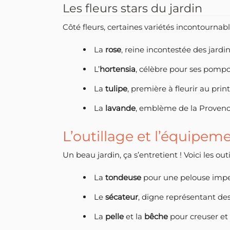
Les fleurs stars du jardin
Côté fleurs, certaines variétés incontournabl
La
rose
, reine incontestée des jardi
L’
hortensia
, célèbre pour ses pompo
La
tulipe
, première à fleurir au pri
La
lavande
, emblème de la Proven
L’outillage et l’équipeme
Un beau jardin, ça s’entretient ! Voici les out
La
tondeuse
pour une pelouse impecc
Le
sécateur
, digne représentant des 
La
pelle
et la
bêche
pour creuser et 