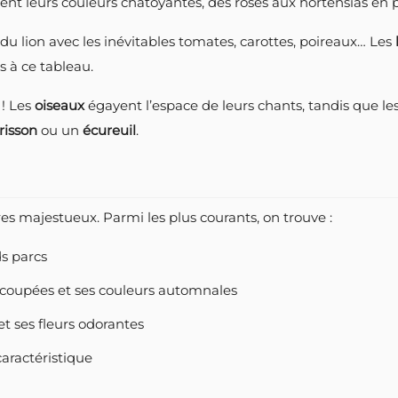
nt leurs couleurs chatoyantes, des roses aux hortensias en pa
t du lion avec les inévitables tomates, carottes, poireaux… Les
s à ce tableau.
 ! Les
oiseaux
égayent l’espace de leurs chants, tandis que le
risson
ou un
écureuil
.
res majestueux. Parmi les plus courants, on trouve :
ds parcs
découpées et ses couleurs automnales
t ses fleurs odorantes
 caractéristique