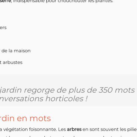
serre
, indispensable pour chouchouter les plantes.
ers
 de la maison
et arbustes
jardin regorge de plus de 350 mots 
versations horticoles !
ardin en mots
sa végétation foisonnante. Les
arbres
en sont souvent les pilie