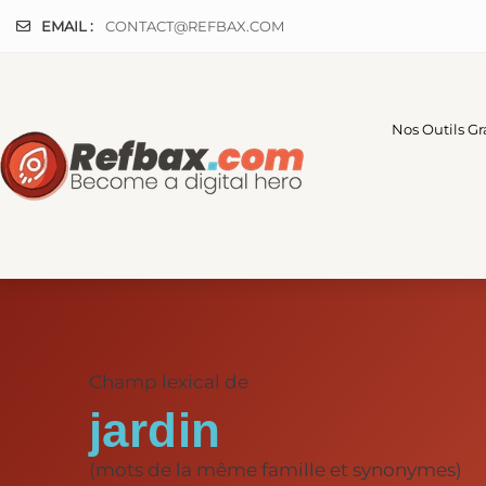
Panneau de gestion des cookies
EMAIL :
CONTACT@REFBAX.COM
Nos Outils Gr
Champ lexical de
jardin
(mots de la même famille et synonymes)