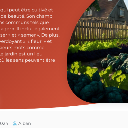
qui peut être cultivé et
et de beauté. Son champ
noms communs tels que
potager ». Il inclut également
oser » et « semer ». De plus,
erdoyant », « fleuri » et
plusieurs mots comme
Le jardin est un lieu
où les sens peuvent être
/2024
Alban