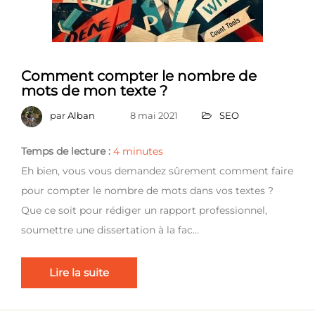
Comment compter le nombre de
mots de mon texte ?
par
Alban
8 mai 2021
SEO
Temps de lecture :
4
minutes
Eh bien, vous vous demandez sûrement comment faire
pour compter le nombre de mots dans vos textes ?
Que ce soit pour rédiger un rapport professionnel,
soumettre une dissertation à la fac…
Lire la suite