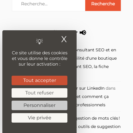
On peut en discuter 📢
X
Masquer le ban
Qu'est-ce que le métier de consultant SEO et en
Ce site utilise des cookies
quoi il peut améliorer la visibilité d'une boutique
et vous donne le contrôle
sur leur activation :
e-commerce ?
dans
Consultant SEO, la fiche
métier
Tout accepter
Tout ce que vous devez savoir sur LinkedIn
dans
Tout refuser
LinkedIn : qu’est-ce que c’est et comment ça
marche, le réseau social des professionnels
Personnaliser
Vie privée
Tout savoir sur l’outil de suggestion de mots clés !
dans
Quels sont les meilleurs outils de suggestion