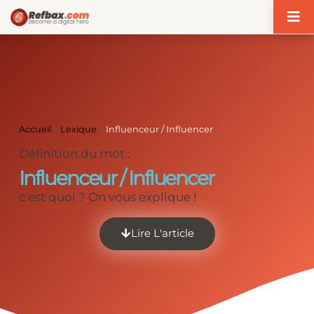
Panneau de gestion des cookies
Accueil
>
Lexique
>
Influenceur / Influencer
Définition du mot :
Influenceur / Influencer
c'est quoi ? On vous explique !
Lire L'article