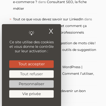
e-commerce ?
dans
Consultant SEO, la fiche
métier
Tout ce que vous devez savoir sur LinkedIn
dans
LinkedIn : qu’est-ce que c’est et comment ça
X
Masquer le ban
marche, le réseau social des professionnels
Ce site utilise des cookies
Tout savoir sur l’outil de suggestion de mots clés !
et vous donne le contrôle
dans
Quels sont les meilleurs outils de suggestion
sur leur activation :
de mots-clés ?
Tout accepter
Yoast SEO le guide complet - WordPress |
Refbax.com
dans
Mailchimp : Comment l’utiliser,
Tout refuser
le guide complet
Personnaliser
clic monkey
dans
Comment devenir un bon
Vie privée
rédacteur web ?