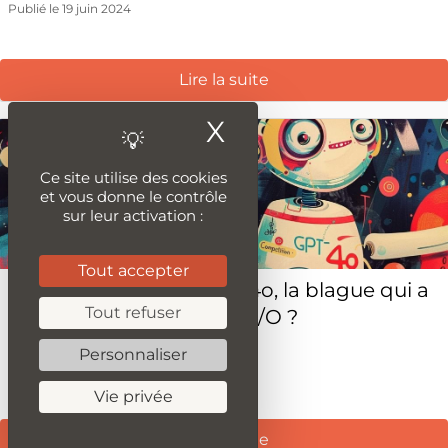
Publié le 19 juin 2024
Lire la suite
X
Masquer le ba
Ce site utilise des cookies
et vous donne le contrôle
sur leur activation :
Tout accepter
OpenAI vs Google : GPT-4o, la blague qui a
Tout refuser
volé la vedette à Google I/O ?
Personnaliser
Publié le 14 mai 2024
Vie privée
Lire la suite