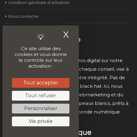
condition générale d’utilisation
Nous contacter
X
Masquer le ban
Become a digital hero
Ce site utilise des
cookies et vous donne
le contrôle sur leur
Embrassez votre rôle de héros digital sur notre
activation :
plateforme. 🦸‍♂️ Chaque leçon, chaque conseil, vise à
renforcer votre éthique et votre intégrité. Pas de
Tout accepter
raccourcis, pas de tactiques black hat. Ici, nous
construisons des héros du webmarketing et du
Tout refuser
développement avec des chapeaux blancs, prêts à
Personnaliser
faire la différence dans le monde numérique.
Vie privée
Sur la même thématique