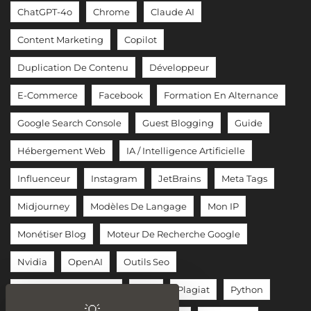
ChatGPT-4o
Chrome
Claude AI
Content Marketing
Copilot
Duplication De Contenu
Développeur
E-Commerce
Facebook
Formation En Alternance
Google Search Console
Guest Blogging
Guide
Hébergement Web
IA / Intelligence Artificielle
Influenceur
Instagram
JetBrains
Meta Tags
Midjourney
Modèles De Langage
Mon IP
Monétiser Blog
Moteur De Recherche Google
Nvidia
OpenAI
Outils Seo
Phase De Conception
PHP
Plagiat
Python