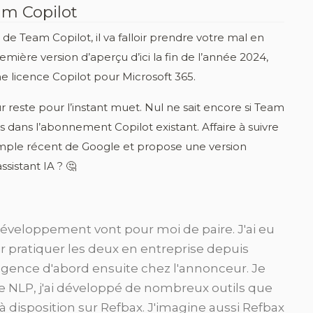
am Copilot
de Team Copilot, il va falloir prendre votre mal en
mière version d’aperçu d’ici la fin de l’année 2024,
e licence Copilot pour Microsoft 365.
reste pour l’instant muet. Nul ne sait encore si Team
 dans l’abonnement Copilot existant. Affaire à suivre
emple récent de Google et propose une version
sistant IA ? 🤔
veloppement vont pour moi de paire. J'ai eu
r pratiquer les deux en entreprise depuis
agence d'abord ensuite chez l'annonceur. Je
le NLP, j'ai développé de nombreux outils que
à disposition sur Refbax. J'imagine aussi Refbax