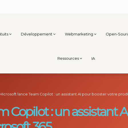
tuits
Développement
Webmarketing
Open-Sour
Ressources
IA
Microsoft lance Team Copilot : un assistant AI pour booster votre produ
 Copilot : un assistant A
rosoft 365