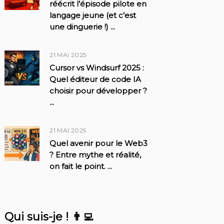
réécrit l’épisode pilote en
langage jeune (et c’est
une dinguerie !)
...
21 MAI 2025
Cursor vs Windsurf 2025 :
Quel éditeur de code IA
choisir pour développer ?
...
21 MAI 2025
Quel avenir pour le Web3
? Entre mythe et réalité,
on fait le point.
...
Qui suis-je ! 👨‍💻