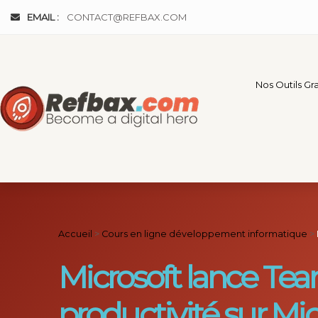
Panneau de gestion des cookies
EMAIL :
CONTACT@REFBAX.COM
Nos Outils Gra
Accueil
>
Cours en ligne développement informatique
>
Microsoft lance Team
productivité sur Mic