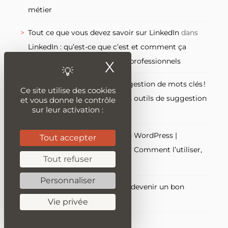
métier
Tout ce que vous devez savoir sur LinkedIn
dans
LinkedIn : qu’est-ce que c’est et comment ça
marche, le réseau social des professionnels
X
Masquer le ban
Tout savoir sur l’outil de suggestion de mots clés !
Ce site utilise des cookies
dans
Quels sont les meilleurs outils de suggestion
et vous donne le contrôle
sur leur activation :
de mots-clés ?
Yoast SEO le guide complet - WordPress |
Tout accepter
Refbax.com
dans
Mailchimp : Comment l’utiliser,
Tout refuser
le guide complet
Personnaliser
clic monkey
dans
Comment devenir un bon
rédacteur web ?
Vie privée