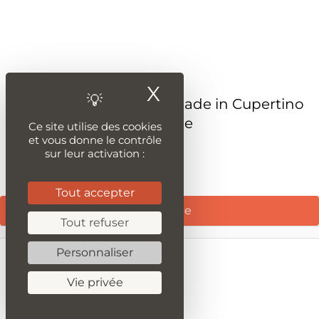
X
Masquer le ban
Apple Intelligence : l’IA made in Cupertino
arrive en retard en Europe
Ce site utilise des cookies
et vous donne le contrôle
sur leur activation :
Publié le 23 juin 2024
Tout accepter
Lire la suite
Tout refuser
Personnaliser
Vie privée