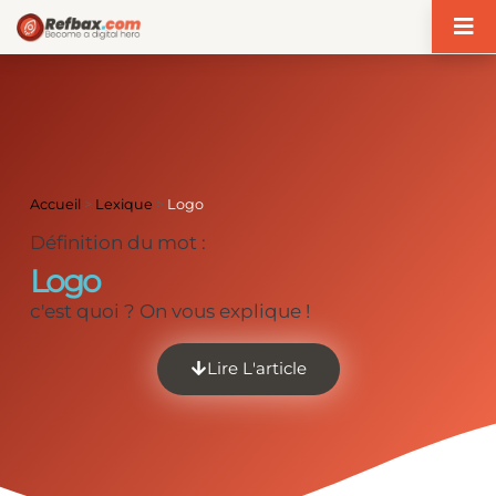
Panneau de gestion des cookies
Accueil
>
Lexique
>
Logo
Définition du mot :
Logo
c'est quoi ? On vous explique !
Lire L'article