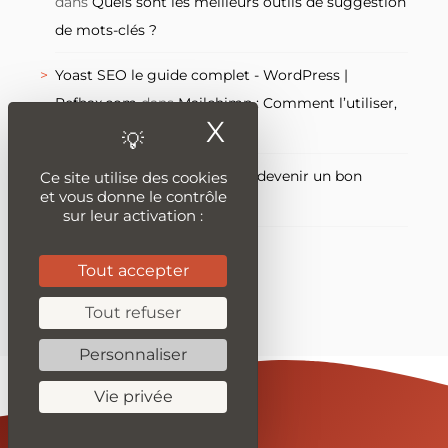
dans
Quels sont les meilleurs outils de suggestion
de mots-clés ?
Yoast SEO le guide complet - WordPress |
Refbax.com
dans
Mailchimp : Comment l’utiliser,
X
Masquer le ban
le guide complet
clic monkey
dans
Comment devenir un bon
Ce site utilise des cookies
et vous donne le contrôle
rédacteur web ?
sur leur activation :
Tout accepter
Tout refuser
Personnaliser
Vie privée