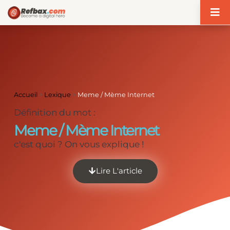
Panneau de gestion des cookies
Accueil
>
Lexique
>
Meme / Mème Internet
Définition du mot :
Meme / Mème Internet
c'est quoi ? On vous explique !
Lire L'article