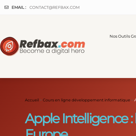
Panneau de gestion des cookies
EMAIL :
CONTACT@REFBAX.COM
Nos Outils Gr
Accueil
>
Cours en ligne développement informatique
>
Apple Intelligence :
Europe