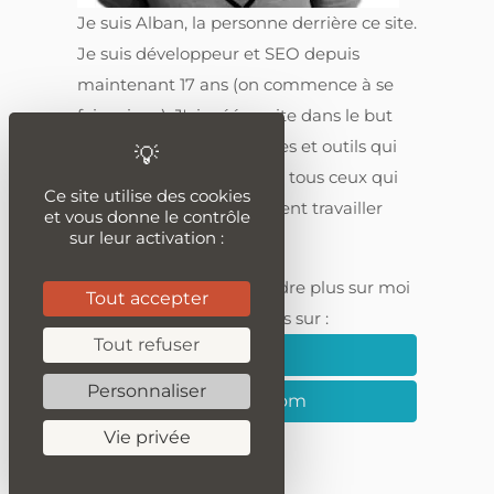
Je suis Alban, la personne derrière ce site.
Je suis développeur et SEO depuis
maintenant 17 ans (on commence à se
faire vieux). J'ai créé ce site dans le but
de partager connaissances et outils qui
seront utiles, je l'espère, à tous ceux qui
Ce site utilise des cookies
travaillent ou qui souhaitent travailler
et vous donne le contrôle
sur leur activation :
dans le digital.
Tu peux aussi en apprendre plus sur moi
Tout accepter
et suivre mes publications sur :
Tout refuser
Linkedin
Personnaliser
Medium.com
Vie privée