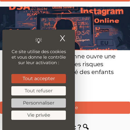
X
Masquer le ban
Ce site utilise des cookies
La Commission européenne ouvre une
et vous donne le contrôle
sur leur activation :
enquête sur Meta pour des risques
potentiels liés à la sécurité des enfants
Tout accepter
Publié le 16 mai 2024
Tout refuser
Personnaliser
Lire la suite
Vie privée
Tu cherches un truc ? 🔍