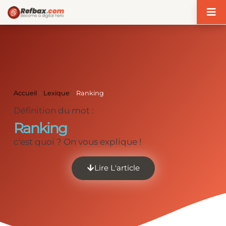
Panneau de gestion des cookies
Accueil
>
Lexique
>
Ranking
Définition du mot :
Ranking
c'est quoi ? On vous explique !
Lire L'article