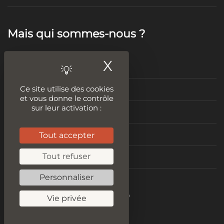
Mais qui sommes-nous ?
X
Masquer le ban
Mentions légales
Ce site utilise des cookies
Politique de confidentialité
et vous donne le contrôle
sur leur activation :
Conditions Générales de Vente
Tout accepter
condition générale d’utilisation
Tout refuser
Nous contacter
Personnaliser
Become a digital hero
Vie privée