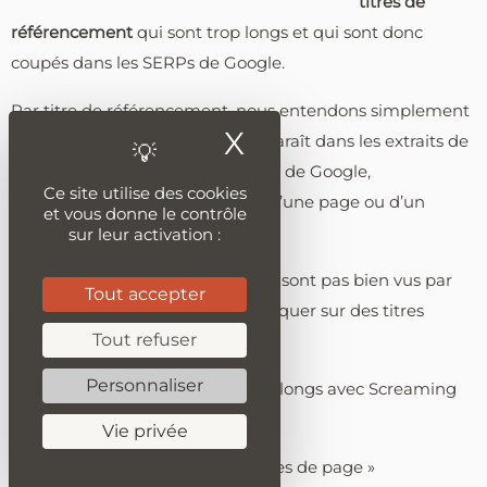
titres de
référencement
qui sont trop longs et qui sont donc
coupés dans les SERPs de Google.
Par titre de référencement, nous entendons simplement
X
Masquer le ban
le texte souligné en bleu qui apparaît dans les extraits de
la page de résultats de recherche de Google,
Ce site utilise des cookies
généralement lié aux balises H1 d’une page ou d’un
et vous donne le contrôle
article.
sur leur activation :
Les titres trop longs et coupés ne sont pas bien vus par
Tout accepter
les utilisateurs, qui préféreront cliquer sur des titres
Tout refuser
courts et bien faits à la place.
Personnaliser
Pour savoir quels Titres sont trop longs avec Screaming
Frog, il suffit de
Vie privée
Cliquez sur l’onglet « Titres de page »