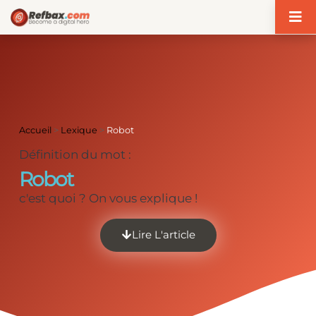
Panneau de gestion des cookies
Accueil
>
Lexique
>
Robot
Définition du mot :
Robot
c'est quoi ? On vous explique !
Lire L'article