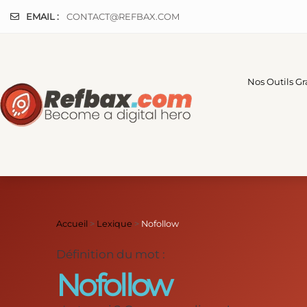
Panneau de gestion des cookies
EMAIL :
CONTACT@REFBAX.COM
Nos Outils Gr
Accueil
>
Lexique
>
Nofollow
Définition du mot :
Nofollow