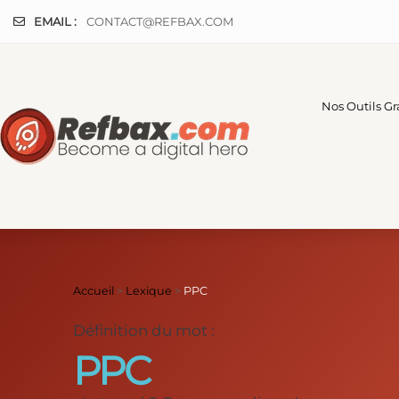
Panneau de gestion des cookies
EMAIL :
CONTACT@REFBAX.COM
Nos Outils Gr
Accueil
>
Lexique
>
PPC
Définition du mot :
PPC