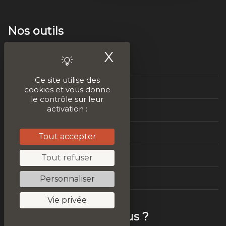
Nos outils
X
Masquer le ban
Tester le plagiat
Ce site utilise des
Audit SEO
cookies et vous donne
le contrôle sur leur
activation :
Améliorer son contenu
Idées de contenus
Tout accepter
Vitesse de chargement
Tout refuser
Personnaliser
Test Mobile Friendly
Vie privée
Mais qui sommes-nous ?