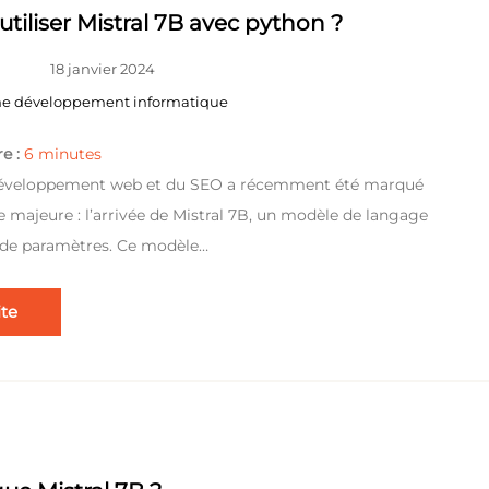
iliser Mistral 7B avec python ?
18 janvier 2024
gne développement informatique
e :
6
minutes
éveloppement web et du SEO a récemment été marqué
 majeure : l’arrivée de Mistral 7B, un modèle de langage
s de paramètres. Ce modèle…
ite