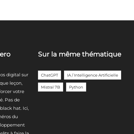
hero
Sur la même thématique
s digital sur
ChatGPT
IA / Intelligence Artificielle
aque leçon,
Mistral 7B
Python
forcer votre
té. Pas de
lack hat. Ici,
héros du
eloppement
êts à faire la