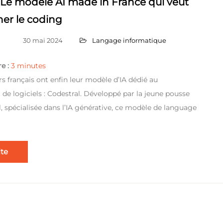
: Le modèle AI made in France qui veut
ner le coding
30 mai 2024
Langage informatique
e :
3
minutes
rs français ont enfin leur modèle d’IA dédié au
e logiciels : Codestral. Développé par la jeune pousse
l, spécialisée dans l’IA générative, ce modèle de language
ite