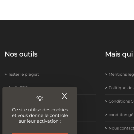
Nos outils
Mais qu
Tester le plagiat
Mentions lég
Audit SEO
Politique de 
X
Masquer le ban
Améliorer son contenu
Conditions G
Ce site utilise des cookies
Idées de contenus
condition gén
et vous donne le contrôle
sur leur activation :
Vitesse de chargement
Nous contact