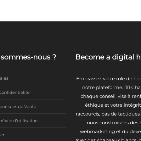
i sommes-nous ?
Become a digital 
ales
Embrassez votre rôle de héro
notre plateforme. 🦸‍♂️ Ch
confidentialité
chaque conseil, vise à ren
deau des cookies
éthique et votre intégri
énérales de Vente
raccourcis, pas de tactiques b
érale d’utilisation
nous construisons des 
webmarketing et du dév
er
avec des chapeaux blancs, pr