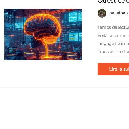
Qu’est-ce q
par
Alban
Temps de lectur
Voilà on comme
langage (oui enc
Francais. La st
Lire la su