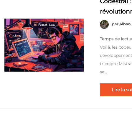
Codestral 
révolution
par
Alban
Temps de lectur
Voilà, les codeu
développement d
tricolore Mistra
se…
Lire la su