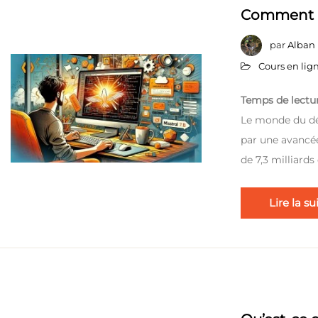
Comment ut
par
Alban
Cours en li
Temps de lectur
Le monde du d
par une avancée
de 7,3 milliard
Lire la su