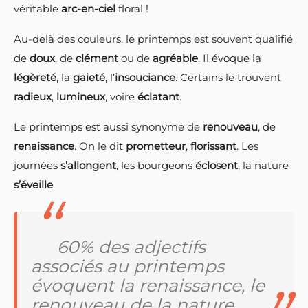
véritable
arc-en-ciel
floral !
Au-delà des couleurs, le printemps est souvent qualifié
de
doux
, de
clément
ou de
agréable
. Il évoque la
légèreté
, la
gaieté
, l’
insouciance
. Certains le trouvent
radieux
,
lumineux
, voire
éclatant
.
Le printemps est aussi synonyme de
renouveau
, de
renaissance
. On le dit
prometteur
,
florissant
. Les
journées
s’allongent
, les bourgeons
éclosent
, la nature
s’éveille
.
60% des adjectifs
associés au printemps
évoquent la renaissance, le
renouveau de la nature.