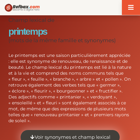
Panneau de gestion des cookies
Champ lexical de
printemps
(mots de la même famille et synonymes)
Le printemps est une saison particulièrement appréciée
: elle est synonyme de renouveau, de renaissance et de
beauté. Le champ lexical du printemps est lié à la nature
et à la vie et comprend des noms communs tels que
« fleur », « feuille », « branche », « arbre » et « pollen ». On
retrouve également des verbes tels que « germer »,
« éclore », « fleurir », « bourgeonner » et « fructifier ».
Des adjectifs comme « printanier », « verdoyant »,
« ensoleillé » et « fleuri » sont également associés à ce
mot, de même que des expressions de plusieurs mots
telles que « renouveau printanier » et « premiers rayons
de soleil ».
Voir synonymes et champ lexical