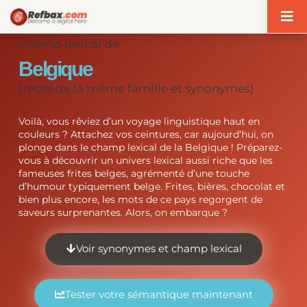
Panneau de gestion des cookies
Champ lexical de
Belgique
(mots de la même famille et synonymes)
Voilà, vous rêviez d’un voyage linguistique haut en
couleurs ? Attachez vos ceintures, car aujourd’hui, on
plonge dans le champ lexical de la Belgique ! Préparez-
vous à découvrir un univers lexical aussi riche que les
fameuses frites belges, agrémenté d’une touche
d’humour typiquement belge. Frites, bières, chocolat et
bien plus encore, les mots de ce pays regorgent de
saveurs surprenantes. Alors, on embarque ?
Voir synonymes et champ lexical
Tester votre sémantique maintenant