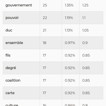
gouvernement
25
1.35%
1.25
pouvoir
22
1.19%
1.1
duc
21
1.13%
1.05
ensemble
18
0.97%
0.9
fils
17
0.92%
0.85
degré
17
0.92%
0.85
coalition
17
0.92%
0.85
carte
17
0.92%
0.85
culture
16
0.86%
0.8