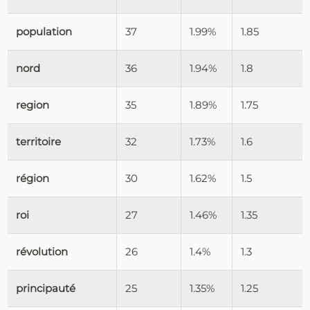
population
37
1.99%
1.85
nord
36
1.94%
1.8
region
35
1.89%
1.75
territoire
32
1.73%
1.6
région
30
1.62%
1.5
roi
27
1.46%
1.35
révolution
26
1.4%
1.3
principauté
25
1.35%
1.25