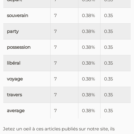
souverain
7
0.38%
0.35
party
7
0.38%
0.35
possession
7
0.38%
0.35
libéral
7
0.38%
0.35
voyage
7
0.38%
0.35
travers
7
0.38%
0.35
average
7
0.38%
0.35
Jetez un oeil à ces articles publiés sur notre site, ils