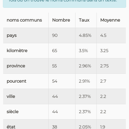
noms communs
Nombre
Taux
Moyenne
pays
90
4.85%
4.5
kilomètre
65
3.5%
3.25
province
55
2.96%
2.75
pourcent
54
2.91%
2.7
ville
44
2.37%
2.2
siècle
44
2.37%
2.2
état
38
2.05%
1.9