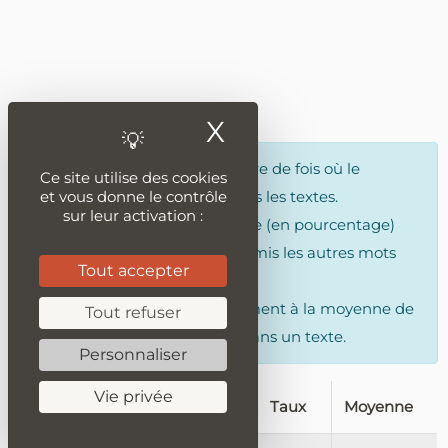
X
Masquer le ban
Nombre
correspond au nombre de fois où le
Ce site utilise des cookies
adjectifs a été trouvé dans tous les textes.
et vous donne le contrôle
sur leur activation :
taux
correspond à la fréquence (en pourcentage)
où on retrouve le adjectifs parmis les autres mots
Tout accepter
du même type.
Moyenne
, correspond simplement à la moyenne de
Tout refuser
fois où on trouve le adjectifs dans un texte.
Personnaliser
Vie privée
adjectifs
Nombre
Taux
Moyenne