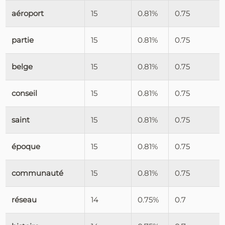
aéroport
15
0.81%
0.75
partie
15
0.81%
0.75
belge
15
0.81%
0.75
conseil
15
0.81%
0.75
saint
15
0.81%
0.75
époque
15
0.81%
0.75
communauté
15
0.81%
0.75
réseau
14
0.75%
0.7