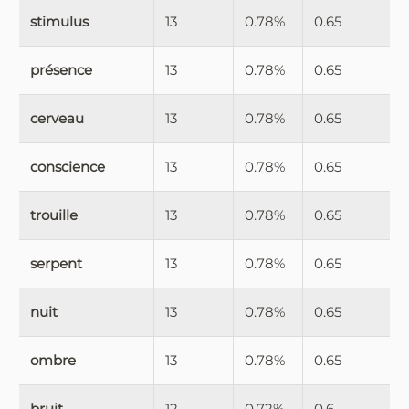
stimulus
13
0.78%
0.65
présence
13
0.78%
0.65
cerveau
13
0.78%
0.65
conscience
13
0.78%
0.65
trouille
13
0.78%
0.65
serpent
13
0.78%
0.65
nuit
13
0.78%
0.65
ombre
13
0.78%
0.65
bruit
12
0.72%
0.6