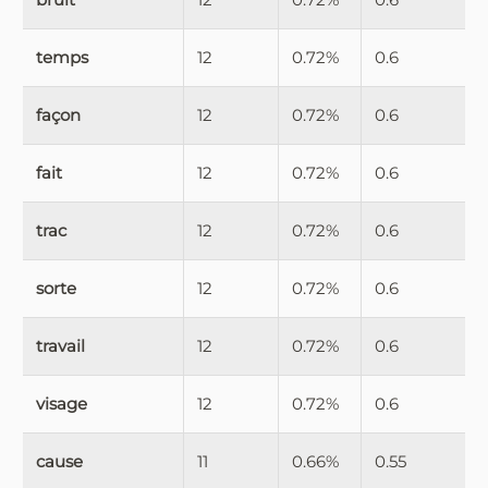
temps
12
0.72%
0.6
façon
12
0.72%
0.6
fait
12
0.72%
0.6
trac
12
0.72%
0.6
sorte
12
0.72%
0.6
travail
12
0.72%
0.6
visage
12
0.72%
0.6
cause
11
0.66%
0.55