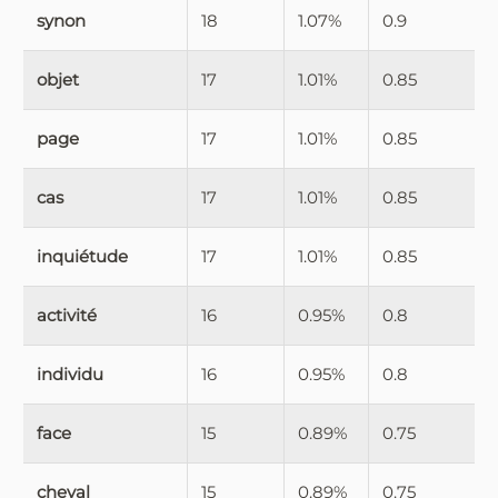
synon
18
1.07%
0.9
objet
17
1.01%
0.85
page
17
1.01%
0.85
cas
17
1.01%
0.85
inquiétude
17
1.01%
0.85
activité
16
0.95%
0.8
individu
16
0.95%
0.8
face
15
0.89%
0.75
cheval
15
0.89%
0.75