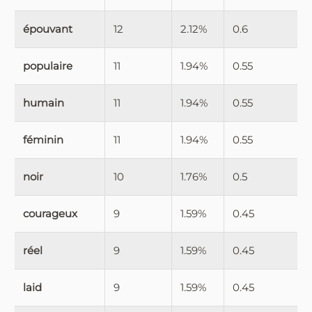
épouvant
12
2.12%
0.6
populaire
11
1.94%
0.55
humain
11
1.94%
0.55
féminin
11
1.94%
0.55
noir
10
1.76%
0.5
courageux
9
1.59%
0.45
réel
9
1.59%
0.45
laid
9
1.59%
0.45