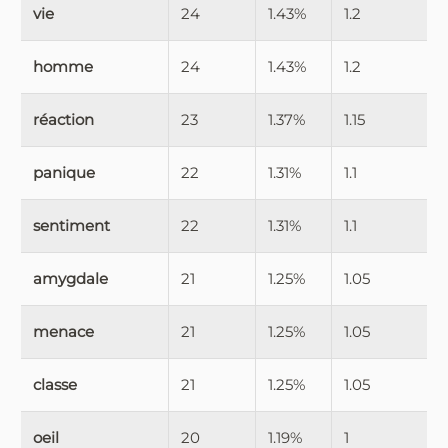
vie
24
1.43%
1.2
homme
24
1.43%
1.2
réaction
23
1.37%
1.15
panique
22
1.31%
1.1
sentiment
22
1.31%
1.1
amygdale
21
1.25%
1.05
menace
21
1.25%
1.05
classe
21
1.25%
1.05
oeil
20
1.19%
1