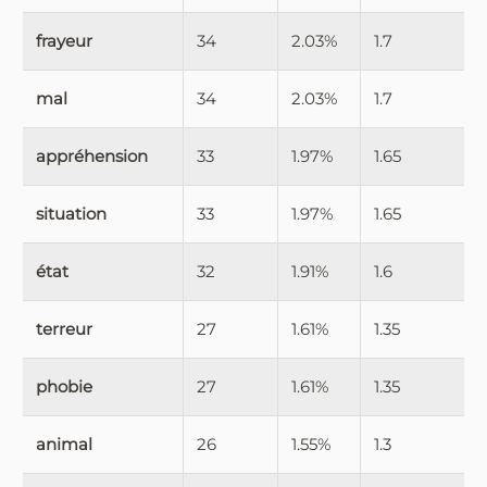
frayeur
34
2.03%
1.7
mal
34
2.03%
1.7
appréhension
33
1.97%
1.65
situation
33
1.97%
1.65
état
32
1.91%
1.6
terreur
27
1.61%
1.35
phobie
27
1.61%
1.35
animal
26
1.55%
1.3