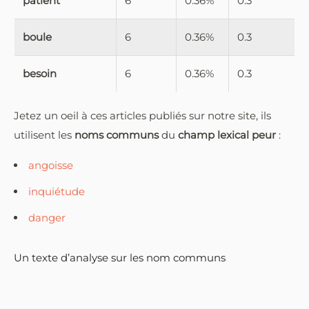
patient
6
0.36%
0.3
boule
6
0.36%
0.3
besoin
6
0.36%
0.3
Jetez un oeil à ces articles publiés sur notre site, ils
utilisent les
noms communs
du
champ lexical peur
:
angoisse
inquiétude
danger
Un texte d’analyse sur les nom communs