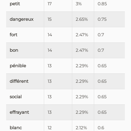
petit
17
3%
0.85
dangereux
15
2.65%
0.75
fort
14
2.47%
0.7
bon
14
2.47%
0.7
pénible
13
2.29%
0.65
différent
13
2.29%
0.65
social
13
2.29%
0.65
effrayant
13
2.29%
0.65
blanc
12
2.12%
0.6