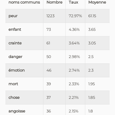
noms communs
Nombre
Taux
Moyenne
peur
1223
72.97%
61.15
enfant
73
4.36%
3.65
crainte
61
3.64%
3.05
danger
50
2.98%
2.5
émotion
46
2.74%
2.3
mort
39
2.33%
1.95
chose
37
2.21%
1.85
angoisse
36
2.15%
1.8