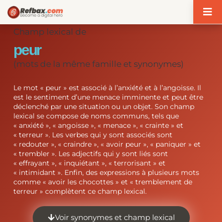
Panneau de gestion des cookies
Champ lexical de
peur
(mots de la même famille et synonymes)
Le mot « peur » est associé à l’anxiété et à l’angoisse. Il
est le sentiment d’une menace imminente et peut être
déclenché par une situation ou un objet. Son champ
lexical se compose de noms communs, tels que
« anxiété », « angoisse », « menace », « crainte » et
« terreur ». Les verbes qui y sont associés sont
« redouter », « craindre », « avoir peur », « paniquer » et
« trembler ». Les adjectifs qui y sont liés sont
« effrayant », « inquiétant », « terrorisant » et
« intimidant ». Enfin, des expressions à plusieurs mots
comme « avoir les chocottes » et « tremblement de
terreur » complètent ce champ lexical.
Voir synonymes et champ lexical