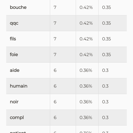
bouche
7
0.42%
0.35
qqc
7
0.42%
0.35
fils
7
0.42%
0.35
foie
7
0.42%
0.35
aide
6
0.36%
0.3
humain
6
0.36%
0.3
noir
6
0.36%
0.3
compl
6
0.36%
0.3