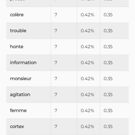
colère
7
0.42%
0.35
trouble
7
0.42%
0.35
honte
7
0.42%
0.35
information
7
0.42%
0.35
monsieur
7
0.42%
0.35
agitation
7
0.42%
0.35
femme
7
0.42%
0.35
cortex
7
0.42%
0.35