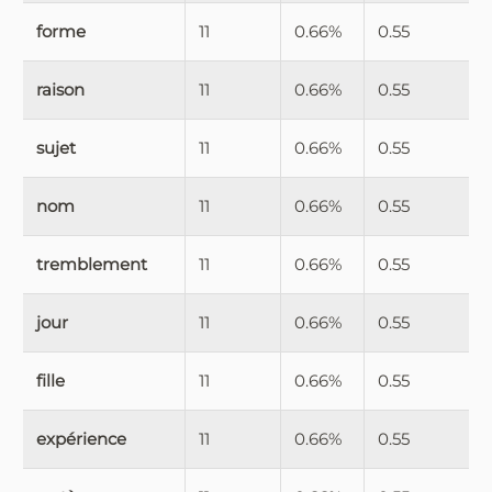
forme
11
0.66%
0.55
raison
11
0.66%
0.55
sujet
11
0.66%
0.55
nom
11
0.66%
0.55
tremblement
11
0.66%
0.55
jour
11
0.66%
0.55
fille
11
0.66%
0.55
expérience
11
0.66%
0.55