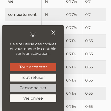
vie
14
0.77%
0.7
comportement
14
0.77%
0.7
oreille
14
0.77%
0.7
X
Masquer le ban
plan
13
0.71%
0.65
Ce site utilise des cookies
et vous donne le contrôle
sur leur activation :
pixel
13
0.71%
0.65
étude
Tout accepter
13
0.71%
0.65
Tout refuser
perception
13
0.71%
0.65
Personnaliser
zone
13
0.71%
0.65
Vie privée
prise
13
0.71%
0.65