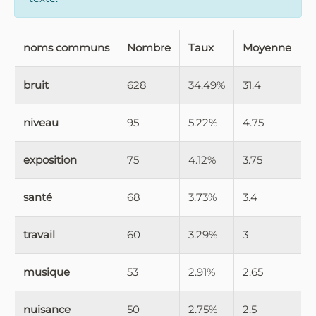
noms communs
Nombre
Taux
Moyenne
bruit
628
34.49%
31.4
niveau
95
5.22%
4.75
exposition
75
4.12%
3.75
santé
68
3.73%
3.4
travail
60
3.29%
3
musique
53
2.91%
2.65
nuisance
50
2.75%
2.5