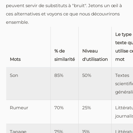
peuvent servir de substituts à "bruit". Jetons un œil à
ces alternatives et voyons ce que nous découvrirons
ensemble.
Le type
texte qu
% de
Niveau
utilise c
Mots
similarité
d'utilisation
mot
Son
85%
50%
Textes
scientif
générali
Rumeur
70%
25%
Littérat
journal
Tapage
75%
15%
Littérat