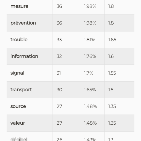
mesure
36
1.98%
1.8
prévention
36
1.98%
1.8
trouble
33
1.81%
1.65
information
32
1.76%
1.6
signal
31
1.7%
1.55
transport
30
1.65%
1.5
source
27
1.48%
1.35
valeur
27
1.48%
1.35
décibel
26
1.43%
1.3