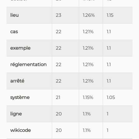
lieu
23
1.26%
1.15
cas
22
1.21%
1.1
exemple
22
1.21%
1.1
réglementation
22
1.21%
1.1
arrêté
22
1.21%
1.1
système
21
1.15%
1.05
ligne
20
1.1%
1
wikicode
20
1.1%
1