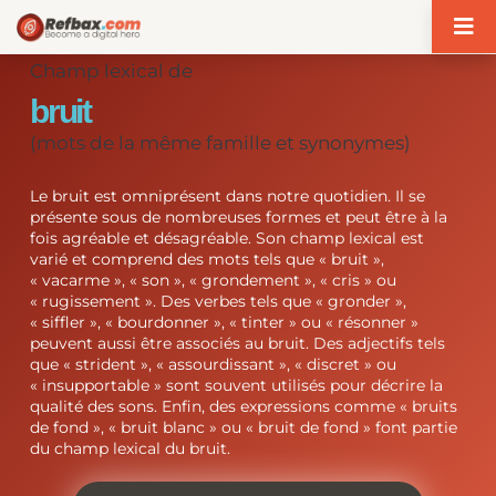
Panneau de gestion des cookies
Champ lexical de
bruit
(mots de la même famille et synonymes)
Le bruit est omniprésent dans notre quotidien. Il se
présente sous de nombreuses formes et peut être à la
fois agréable et désagréable. Son champ lexical est
varié et comprend des mots tels que « bruit »,
« vacarme », « son », « grondement », « cris » ou
« rugissement ». Des verbes tels que « gronder »,
« siffler », « bourdonner », « tinter » ou « résonner »
peuvent aussi être associés au bruit. Des adjectifs tels
que « strident », « assourdissant », « discret » ou
« insupportable » sont souvent utilisés pour décrire la
qualité des sons. Enfin, des expressions comme « bruits
de fond », « bruit blanc » ou « bruit de fond » font partie
du champ lexical du bruit.