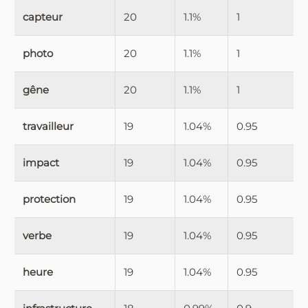
capteur
20
1.1%
1
photo
20
1.1%
1
gêne
20
1.1%
1
travailleur
19
1.04%
0.95
impact
19
1.04%
0.95
protection
19
1.04%
0.95
verbe
19
1.04%
0.95
heure
19
1.04%
0.95