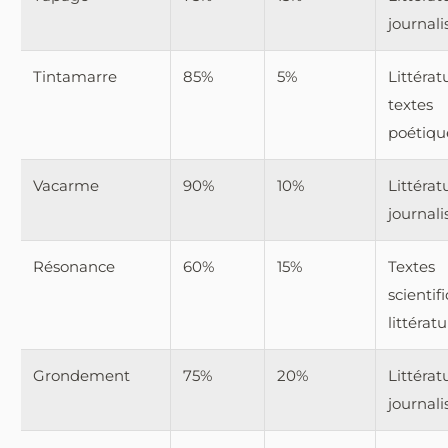
journal
Tintamarre
85%
5%
Littérat
textes
poétiqu
Vacarme
90%
10%
Littérat
journal
Résonance
60%
15%
Textes
scientif
littérat
Grondement
75%
20%
Littérat
journal