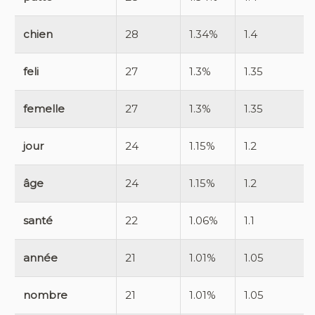
chien
28
1.34%
1.4
feli
27
1.3%
1.35
femelle
27
1.3%
1.35
jour
24
1.15%
1.2
âge
24
1.15%
1.2
santé
22
1.06%
1.1
année
21
1.01%
1.05
nombre
21
1.01%
1.05