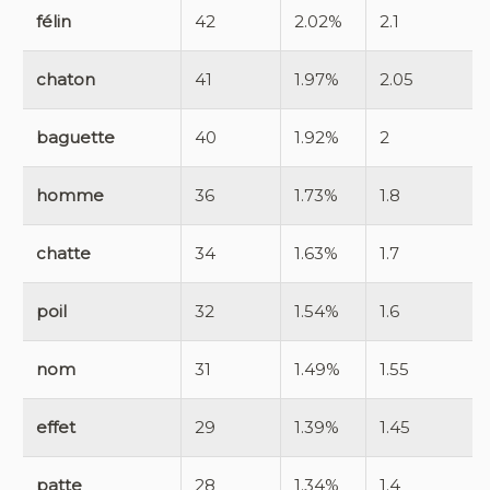
félin
42
2.02%
2.1
chaton
41
1.97%
2.05
baguette
40
1.92%
2
homme
36
1.73%
1.8
chatte
34
1.63%
1.7
poil
32
1.54%
1.6
nom
31
1.49%
1.55
effet
29
1.39%
1.45
patte
28
1.34%
1.4