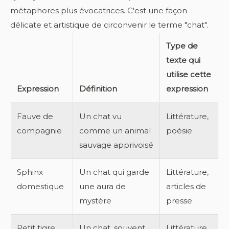
métaphores plus évocatrices. C'est une façon
délicate et artistique de circonvenir le terme "chat".
Type de
texte qui
utilise cette
Expression
Définition
expression
Fauve de
Un chat vu
Littérature,
compagnie
comme un animal
poésie
sauvage apprivoisé
Sphinx
Un chat qui garde
Littérature,
domestique
une aura de
articles de
mystère
presse
Petit tigre
Un chat, souvent
Littérature,