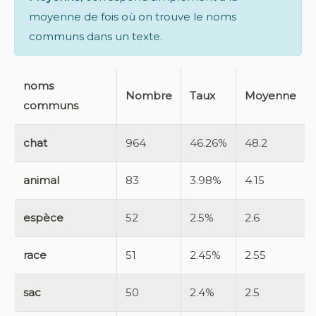
moyenne de fois où on trouve le noms
communs dans un texte.
noms
Nombre
Taux
Moyenne
communs
chat
964
46.26%
48.2
animal
83
3.98%
4.15
espèce
52
2.5%
2.6
race
51
2.45%
2.55
sac
50
2.4%
2.5