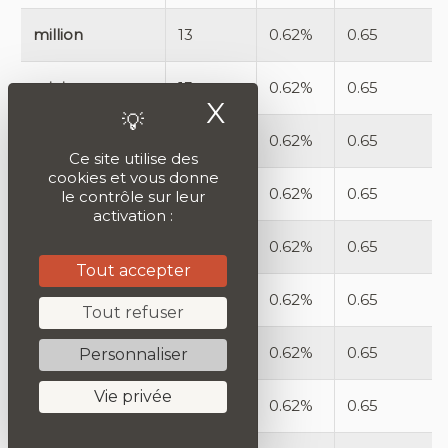
million
13
0.62%
0.65
origine
13
0.62%
0.65
X
Masquer le ban
raison
13
0.62%
0.65
Ce site utilise des
cookies et vous donne
langue
13
0.62%
0.65
le contrôle sur leur
activation :
état
13
0.62%
0.65
Tout accepter
mâle
13
0.62%
0.65
Tout refuser
forêt
13
0.62%
0.65
Personnaliser
Vie privée
domestication
13
0.62%
0.65