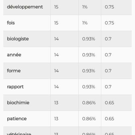
développement
15
1%
0.75
fois
15
1%
0.75
biologiste
14
0.93%
0.7
année
14
0.93%
0.7
forme
14
0.93%
0.7
rapport
14
0.93%
0.7
biochimie
13
0.86%
0.65
patience
13
0.86%
0.65
vétérinaire
13
0.86%
0.65