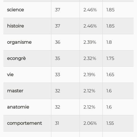
science
37
2.46%
1.85
histoire
37
2.46%
1.85
organisme
36
2.39%
1.8
econgrè
35
2.32%
1.75
vie
33
2.19%
1.65
master
32
2.12%
1.6
anatomie
32
2.12%
1.6
comportement
31
2.06%
1.55