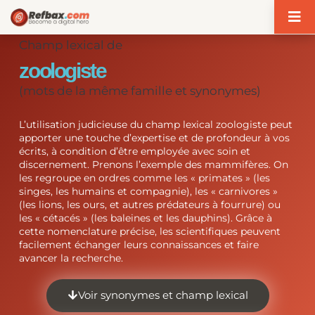
Panneau de gestion des cookies
Champ lexical de
zoologiste
(mots de la même famille et synonymes)
L’utilisation judicieuse du champ lexical zoologiste peut
apporter une touche d’expertise et de profondeur à vos
écrits, à condition d’être employée avec soin et
discernement. Prenons l’exemple des mammifères. On
les regroupe en ordres comme les « primates » (les
singes, les humains et compagnie), les « carnivores »
(les lions, les ours, et autres prédateurs à fourrure) ou
les « cétacés » (les baleines et les dauphins). Grâce à
cette nomenclature précise, les scientifiques peuvent
facilement échanger leurs connaissances et faire
avancer la recherche.
Voir synonymes et champ lexical