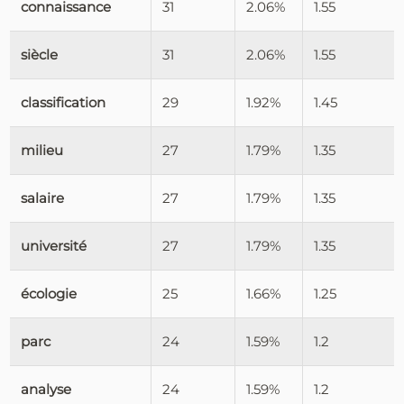
connaissance
31
2.06%
1.55
siècle
31
2.06%
1.55
classification
29
1.92%
1.45
milieu
27
1.79%
1.35
salaire
27
1.79%
1.35
université
27
1.79%
1.35
écologie
25
1.66%
1.25
parc
24
1.59%
1.2
analyse
24
1.59%
1.2