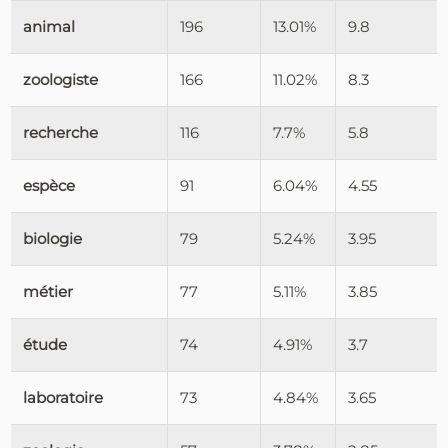
animal
196
13.01%
9.8
zoologiste
166
11.02%
8.3
recherche
116
7.7%
5.8
espèce
91
6.04%
4.55
biologie
79
5.24%
3.95
métier
77
5.11%
3.85
étude
74
4.91%
3.7
laboratoire
73
4.84%
3.65