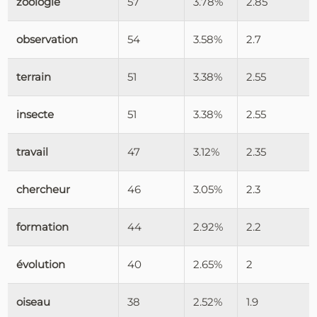
zoologie
57
3.78%
2.85
observation
54
3.58%
2.7
terrain
51
3.38%
2.55
insecte
51
3.38%
2.55
travail
47
3.12%
2.35
chercheur
46
3.05%
2.3
formation
44
2.92%
2.2
évolution
40
2.65%
2
oiseau
38
2.52%
1.9